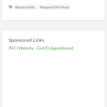
BhagavadGita
BhagavadGitaTelugu
Sponsored Links
PACI Website - Civil ID Appointment