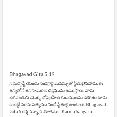
Bhagavad Gita 5.19
సమదృష్టి యందు సంపూర్ణ మనస్సుతో స్థితులైనవారు, ఈ
జన్మలోనే జనన-మరణ చక్రమును జయిస్తారు. వారు
భగవంతుని యొక్క దోషరహిత గుణములను కలిగిఉంటారు
కాబట్టి పరమ సత్యము నందే స్థితులై ఉంటారు. Bhagavad
Gita 5 కర్మ సన్యాస యోగము | Karma Sanyasa