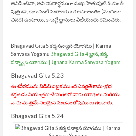
అనిపించినా, అవి యథార్థముగా దుఃఖ హేతువులే. ఓ కుంతీ
పుత్రుడా, ఇటువంటి సుఖాలకు ఒక ఆది-అంతం (మొదలు-
చివర) ఉంటాయి, కాబట్టి జ్ఞానులు వీటియందు రమించరు.
Bhagavad Gita 5 కర్మ సన్యాస యోగము | Karma
Sanyasa Yogamu
Bhagavad Gita 4 జ్ఞాన, కర్మ,
సన్న్యాస యోగము | Jgnana Karma Sanyasa Yogam
Bhagavad Gita 5.23
ఈ శరీరమును విడిచి పెట్టక ముందే ఎవరైతే కామ-క్రోధ
శక్తులను నియంత్రణ చేయగలరో వారు యోగులు మరియు
వారు మాత్రమే నిజమైన సుఖసంతోషములు గలవారు.
Bhagavad Gita 5.24