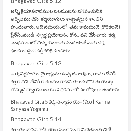
Bhagavad Gita 5.12
అన్ని క్రియాకలాపముల ఫలములను భగవంతునికే
అర్పితము చేసి, కర్మయోగులు శాశ్వతమైన శాంతిని
పొందుతారు. అదే సమయంలో, తమ కామముచే (కోరికలచే)
ప్రేరేపింపబడి, స్వార్థ ప్రయోజనం కోసం పని చేసే వారు, కర్మ
బంధములలో చిక్కుకుంటారు ఎందుకంటే వారు కర్మ
ఫలములపై ఆసక్తి కలిగి ఉంటారు.
Bhagavad Gita 5.13
ఆత్మ నిగ్రహము, వైరాగ్యము ఉన్న జీవాత్మలు, తాము దేనికీ
కర్త కాదని, దేనికీ కారణము కాదని తెలుసుకొని ఈ యొక్క
తొమ్మిది ద్వారములు కల నగరములో సంతోషంగా ఉంటారు.
Bhagavad Gita 5 కర్మ సన్యాస యోగము | Karma
Sanyasa Yogamu
Bhagavad Gita 5.14
కర్తృత్వ భావన కానీ, కర్మల స్వభావం కానీ భగవంతునిచే