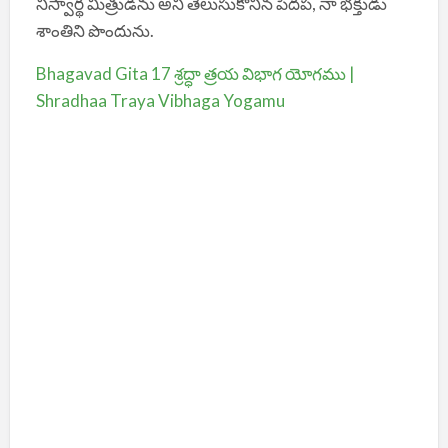
నిస్వార్థ మిత్రుడను అని తెలుసుకొనిన పిదప, నా భక్తుడు
శాంతిని పొందును.
Bhagavad Gita 17 శ్రద్ధా త్రయ విభాగ యోగము |
Shradhaa Traya Vibhaga Yogamu