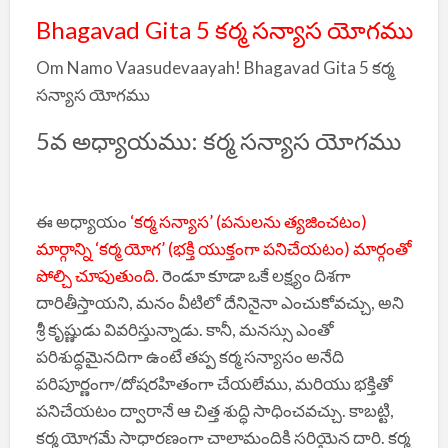
Bhagavad Gita 5 కర్మ సన్యాస యోగము
Om Namo Vaasudevaayah! Bhagavad Gita 5 కర్మ
సన్యాస యోగము
5వ అధ్యాయము: కర్మ సన్యాస యోగము
ఈ అధ్యాయం
‘కర్మ సన్యాస’ (పనులను త్యజించటం)
మార్గాన్ని ‘కర్మ యోగ’ (భక్తి యుక్తంగా పనిచేయటం) మార్గంతో
పోల్చి చూపుతుంది.
రెండూ కూడా ఒకే లక్ష్యం దిశగా
దారితీస్తాయని, మనం వీటిలో దేనినైనా ఎంచుకోవచ్చు, అని
శ్రీ కృష్ణుడు వివరిస్తున్నాడు. కానీ, మనస్సు ఎంతో
పరిశుద్ధమైనదిగా ఉంటే తప్ప కర్మ సన్యాసం అనేది
పరిపూర్ణంగా/దోషరహితంగా చేయలేము, మరియు భక్తితో
పనిచేయటం ద్వారానే ఆ చిత్త శుద్ధి సాధించవచ్చు. కాబట్టి,
కర్మ యోగమే సాధారణంగా చాలామందికి సరియైన దారి. కర్మ