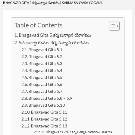
BHAGAVAD GITA 5 కర్మ సన్యాస యోగము | KARMA SANYASA YOGAMU
Table of Contents
Bhagavad Gita 5 కర్మ సన్యాస యోగము
5వ అధ్యాయము: కర్మ సన్యాస యోగము
Bhagavad Gita 5.1
Bhagavad Gita 5.2
Bhagavad Gita 5.3
Bhagavad Gita 5.4
Bhagavad Gita 5.5
Bhagavad Gita 5.6
Bhagavad Gita 5.7
Bhagavad Gita 5.8 – 5.9
Bhagavad Gita 5.10
Bhagavad Gita 5.11
Bhagavad Gita 5.12
Bhagavad Gita 5.13
Bhagavad Gita 5 కర్మ సన్యాస యోగము | Karma