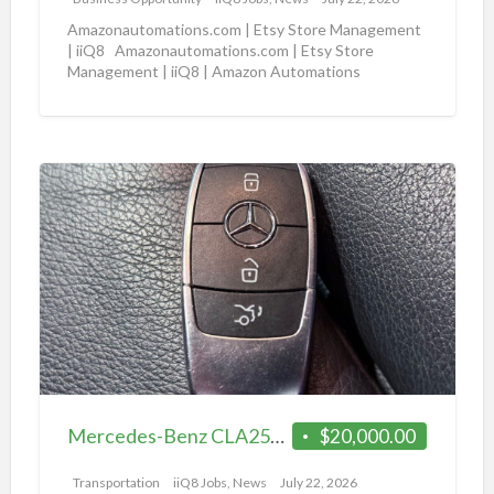
l
w
t
e
Amazonautomations.com | Etsy Store Management
a
i
| iiQ8 Amazonautomations.com | Etsy Store
|
l
Management | iiQ8 | Amazon Automations
o
i
empowers busy professionals to enter the e-
l
n
i
commerce space
[…]
y
s
Q
.
8
M
c
S
e
o
p
r
m
a
c
|
c
e
E
i
d
t
o
e
s
u
s
y
s
-
S
R
B
t
Mercedes-Benz CLA250 4Matic | iiQ8
$20,000.00
o
e
o
o
n
Transportation
iiQ8 Jobs, News
July 22, 2026
r