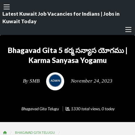
Latest Kuwait Job Vacancies for Indians | Jobs in
Kuwait Today
Bhagavad Gita 5 కర్మ సన్యాస యోగము |
Karma Sanyasa Yogamu
By
SMB
November 24, 2023
Bhagavad Gita Telugu
1330 total views, 0 today
BHAGAVAD GITA TELUGU