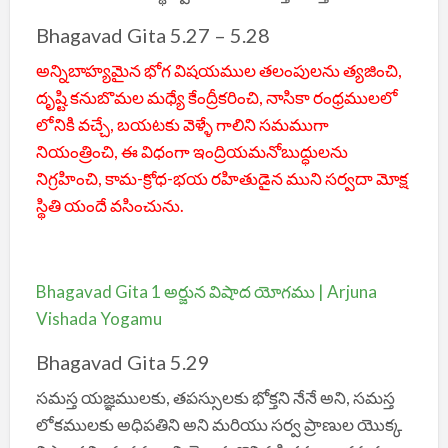
Bhagavad Gita 5.27 – 5.28
అన్నిబాహ్యమైన భోగ విషయముల తలంపులను త్యజించి,
దృష్టి కనుబొమల మధ్యే కేంద్రీకరించి, నాసికా రంధ్రములలో
లోనికి వచ్చే, బయటకు వెళ్ళే గాలిని సమముగా
నియంత్రించి, ఈ విధంగా ఇంద్రియమనోబుద్ధులను
నిగ్రహించి, కామ-క్రోధ-భయ రహితుడైన ముని సర్వదా మోక్ష
స్థితి యందే వసించును.
Bhagavad Gita 1 అర్జున విషాద యోగము | Arjuna
Vishada Yogamu
Bhagavad Gita 5.29
సమస్త యజ్ఞములకు, తపస్సులకు భోక్తని నేనే అని, సమస్త
లోకములకు అధిపతిని అని మరియు సర్వ ప్రాణుల యొక్క