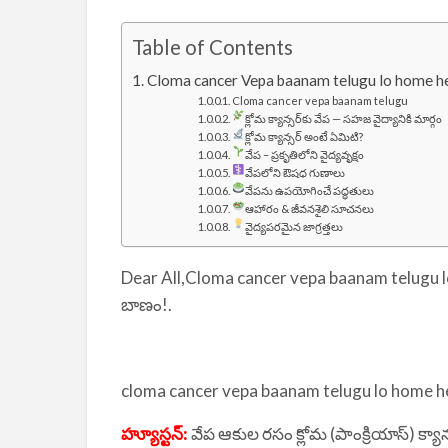
Table of Contents
Cloma cancer Vepa baanam telugu lo home healt
Cloma cancer vepa baanam telugu
క్లోమ క్యాన్సర్‌కు వేప — సహజ వైద్యానికి మార్గం
క్లోమ క్యాన్సర్ అంటే ఏమిటి?
వేప – ప్రకృతిలోని వైద్యవృక్షం
వేపలోని ఔషధ గుణాలు
వేపను ఉపయోగించే పద్ధతులు
ఆహారం & జీవనశైలి సూచనలు
వైద్యపరమైన జాగ్రత్తలు
Dear All,Cloma cancer vepa baanam telugu lo h
బాణం!.
cloma cancer vepa baanam telugu lo home healt
హ్యూస్టన్‌:
వేప ఆకుల రసం క్లోమ (పాంక్రియాస్‌) క్య