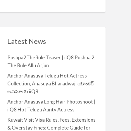
Q
A
n
8
v
t
a
|
i
i
l
i
a
Latest News
Q
b
8
l
Pushpa2TheRule Teaser | iiQ8 Pushpa 2
e
The Rule Allu Arjun
f
o
Anchor Anasuya Telugu Hot Actress
r
Collection, Anasuya Bharadwaj, యాంకర్
R
అనసూయ iiQ8
e
Anchor Anasuya Long Hair Photoshoot |
n
iiQ8 Hot Telugu Aunty Actress
t
–
Kuwait Visit Visa Rules, Fees, Extensions
S
& Overstay Fines: Complete Guide for