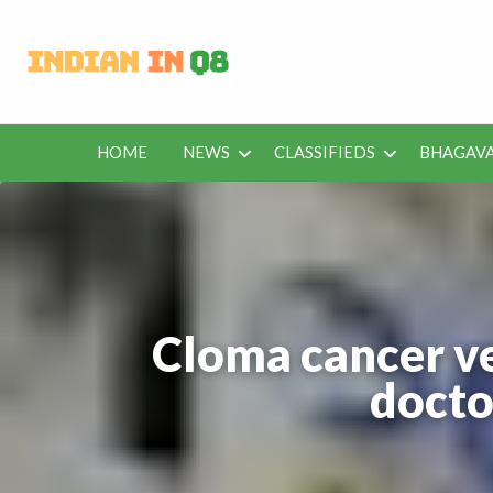
Latest Kuwait
Jobs in Kuwait and News – Classifieds
HOME
NEWS
CLASSIFIEDS
BHAGAVA
BHAGAVAD
BUS
IEDS
OFFERS
KUWAIT
GITA
ROU
Cloma cancer ve
doctor