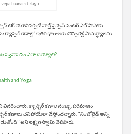
r vepa baanam telugu
 టెక్‌ యూనివర్సిటీ హెల్త్‌ సైన్సెస్‌ సెంటర్‌ ఎల్‌ పాసోకు
ోమ క్యాన్సర్‌ కణాల్లో ఇతర భాగాలకు చొచ్చుకెళ్లే సామర్థ్యాలను
 స్వనాసనం ఎలా చెయ్యాలి?
ealth and Yoga
దని వివరించారు. క్యాన్సర్‌ కణాల సంఖ్య, పరిమాణం
్సర్‌ కణాలు చనిపోయేలా చేస్తోందన్నారు. ‘‘నింబోలైడ్‌ అన్ని
నబడుతోంది’’ అని లక్ష్మణస్వామి తెలిపారు.