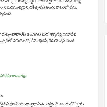
 శాతం ఎక్కువ. జబ్బు నిర్ధరణ అయ్యాక 94% మంది ఐదేళ్ల
్తుతం సమర్థవంతమైన చికిత్సలేవీ అందుబాటులో లేవు.
్పడింది.
దుష్ప్రభావాలేవీ ఉండవని మరో శాస్త్రవేత్త రమాదేవి
ాన్సర్‌లో వినియోగిస్తే కీమోథెరపీ, రేడియేషన్‌ వంటి
హారపు అలవాట్లు
గం
నశైలిని గణనీయంగా ప్రభావితం చేస్తోంది. అందులో “క్లోమ