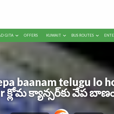
 Job Vacancies for Indian
D GITA
OFFERS
KUWAIT
BUS ROUTES
ENT
SEO
ENTERAINMENT
METRO
TES
TOOLS
pa baanam telugu lo h
 క్లోమ క్యాన్సర్‌కు వేప బాణ