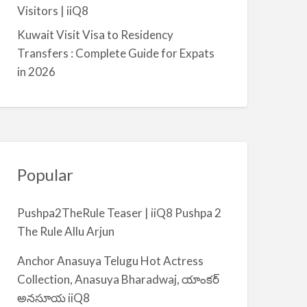
a
Visitors | iiQ8
l
Kuwait Visit Visa to Residency
m
Transfers : Complete Guide for Expats
i
in 2026
y
a
Popular
Pushpa2TheRule Teaser | iiQ8 Pushpa 2
The Rule Allu Arjun
Anchor Anasuya Telugu Hot Actress
Collection, Anasuya Bharadwaj, యాంకర్
అనసూయ iiQ8