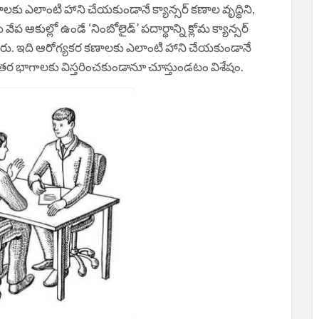
 ఎలాంటి హాని చేయకుండానే క్యాన్సర్‌ కణాల వృద్ధిని,
 వేప ఆకుల్లో ఉండే ‘నింబోలైడ్‌’ పదార్థాన్ని క్లోమ క్యాన్సర్‌
ంచారు. ఇది ఆరోగ్యకర కణాలకు ఎలాంటి హాని చేయకుండానే
లు ఇతర భాగాలకు విస్తరించకుండానూ చూస్తుండటం విశేషం.