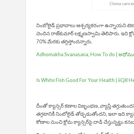
Cloma cance
నింబోలైడ్‌ ప్రభావాలు ఆశ్చర్యకరంగా ఉన్నాయని టెక్సాస్‌
చెందిన రాజ్‌కుమార్‌ లక్ష్మణస్వామి తెలిపారు. ఇది క్ల
70% మేరకు తగ్గిస్తోందన్నారు.
Adhomukha Svanasana, How To do | అధోముఖ
Is White Fish Good For Your Health | iiQ8 H
దీంతో క్యాన్సర్‌ కణాల విజృంభణ, వ్యాప్తి తగ్గుతుం
తగ్గటానికీ నింబోలైడ్‌ తోడ్పడుతోందని, ఇలా ఇది క్యాన
కోణాల నుంచి క్లోమ క్యాన్సర్‌పై దాడి చేస్తున్నట్టు క