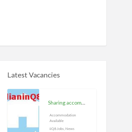
Latest Vacancies
S
h
Sharing accommodation available | iiQ8 Room for rent in Hawally
a
r
Accommodation
Available
i
n
iiQ8 Jobs, News