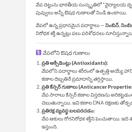
వేప చెట్టును భారతీయ సంస్కృతిలో “వైద్యాలయ వృక
పువ్వులు అన్నీ ఔషధ గుణాలతో నిండి ఉంటాయి.
వేపలో ఉన్న ప్రధానమైన పదార్థాలు —
నింబిన్
,
నింబి
నిరోధక శక్తి ఉన్నట్లు పలు పరిశోధనలు సూచిస్తున్నా
వేపలోని ఔషధ గుణాలు
ప్రతి ఆక్సిడెంట్లు (Antioxidants):
వేపలోని పదార్థాలు శరీరంలో ఉత్పత్తి అయ్యే హ
కణాల దెబ్బతినే ప్రమాదాన్ని తగ్గిస్తాయి.
ప్రతి కేన్సర్ గుణాలు (Anticancer Propertie
వేప సారాలు కేన్సర్ కణాల విస్తరణను అరిక
చెబుతున్నాయి. ఇవి కణాల DNA రక్షణకు తోడ్
ప్రతిరక్ష వ్యవస్థ బలపరచడం:
వేప ఆకులు రోగనిరోధక శక్తిని పెంచుతాయి. ఇది శరీ
ఇస్తుంది.