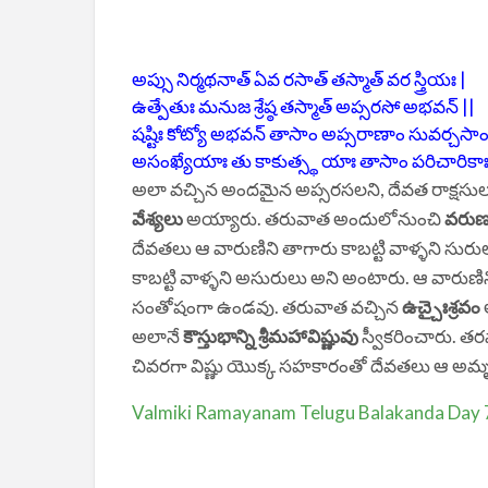
అప్సు నిర్మథనాత్ ఏవ రసాత్ తస్మాత్ వర స్త్రియః |
ఉత్పేతుః మనుజ శ్రేష్ఠ తస్మాత్ అప్సరసో అభవన్ ||
షష్టిః కోట్యో అభవన్ తాసాం అప్సరాణాం సువర్చసాం
అసంఖ్యేయాః తు కాకుత్స్థ యాః తాసాం పరిచారికాః
అలా వచ్చిన అందమైన అప్సరసలని, దేవత రాక్షసుల
వేశ్యలు
అయ్యారు. తరువాత అందులోనుంచి
వరుణ
దేవతలు ఆ వారుణిని తాగారు కాబట్టి వాళ్ళని సురులు
కాబట్టి వాళ్ళని అసురులు అని అంటారు. ఆ వారుణి
సంతోషంగా ఉండవు. తరువాత వచ్చిన
ఉచ్చైఃశ్రవం
అలానే
కౌస్తుభాన్ని
శ్రీమహావిష్ణువు
స్వీకరించారు. తర
చివరగా విష్ణు యొక్క సహకారంతో దేవతలు ఆ అమృత
Valmiki Ramayanam Telugu Balakanda Day 7