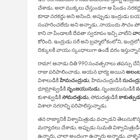
చేశాడు. అలా ముక్కలు చేస్తుండగా ఆ పిండం నరకద్దు
కూడా నరకద్దు అని అనింది. అప్పుడు ఇంద్రుడు బయటక
సంహరించలేదు అని అన్నాడు. నాయందు సౌచం పోయిం
కాని నా పిండాలకి దేవతా స్వరూపం ఇచ్చి వాటిని
వా
కోరింది. ఇంద్రుడు సరే అని బ్రహ్మలోకంలోని, ఇంద
దిక్కులకి వాయు స్కంధాలుగా ఉండే వరం ఇస్తున్నా
రామా! ఆనాడు దితి 990 సంవత్సరాలు తపస్సు చేసిన
రాజు పరిపాలించాడు. ఆయన భార్య అయిన
అలంబ
విశాలుడికి
హేమచంద్రుడు
, హేమచంద్రుడికి
సుచంద్ర
ధూమ్రాశ్వుడికి
సృంజయుసుడు
, సృంజయుసుడికి
స
కుశాశ్వుడికి
సోమదత్తుడు
, సోమదత్తుడికి
కాకుత్సుడ
విశాలా నగరాన్ని పరిపాలిస్తున్నాడు.
తన రాజ్యానికి విశ్వామిత్రుడు వచ్చాడని తెలుస
మర్యాదలు చేశాడు. అప్పుడు సుమతి విశ్వామిత్రుడి
ఉన్నారు, చాలా అందంగా ఉన్నారు అన్నాడు. వాళ్