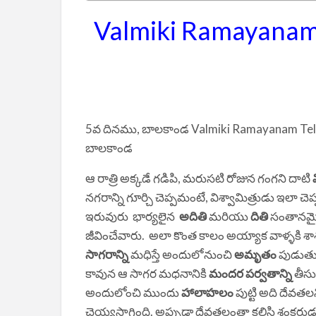
Valmiki Ramayanam
5వ దినము, బాలకాండ Valmiki Ramayanam Telu
బాలకాండ
ఆ రాత్రి అక్కడే గడిపి, మరుసటి రోజున గంగని దాటి
నగరాన్ని గూర్చి చెప్పమంటే, విశ్వామిత్రుడు ఇలా చ
ఇరువురు భార్యలైన
అదితి
మరియు
దితి
సంతానమ
జీవించేవారు. అలా కొంత కాలం అయ్యాక వాళ్ళకి శాశ్వ
సాగరాన్ని
మధిస్తే అందులోనుంచి
అమృతం
పుడుతుం
కావున ఆ సాగర మధనానికి
మందర పర్వతాన్ని
తీసు
అందులోంచి ముందు
హాలాహలం
పుట్టి అది దేవతల
చెయ్యసాగింది. అప్పుడా దేవతలంతా కలిసి శంకరుడున్న