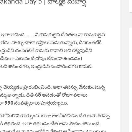
anda Day 5 | వాల్మీకి మహర్షి
ితో ఇలా అనింది………నీ కొడుకులైన దేవతలు నా కొడుకులైన
లేదు, వాళ్ళు చాలా కష్టాలు పడుతున్నారు, దీనికంతటికి
ద్రుడిని చంపగలిగే కొడుకు కావాలి అని కశ్యపుడిని
ానసికంగా ఎటువంటి దోషం లేకుండా ఉండడం)
లని శాసించగల, ఇంద్రుడిని సంహరించగల కొడుకు
తపస్సు చెయ్యడం ప్రారంభించింది. అలా తపస్సు చేసుకుంటున్న
తాను అమ్మ అన్నాడు. దితి సరే అనడంతో రోజూ ఫలాలు
అలా
990
సంవత్సరాలు పూర్తయ్యాయి.
 విరబోసుకొని కూర్చుంది. బాగా అలసిపోవడం చేత ఆమె శిరస్సు
ాలకి తగిలింది. అలా తగలడం చేత ఆమె సౌచం పోయింది.
టనే ఆమె గర్భంలోకి ప్రవేశించి ఆ పిండాన్ని
7
ముక్కలు