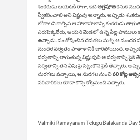
శంకరుడు బయటకి రాగా, ఇది
అగ్రపూజ
కనుక మొదట
స్వీకరించాలి అని విష్ణువు అన్నారు. అప్పుడు శంక
లోకాలని కాల్చిన ఆ హాలాహలాన్ని శంకరుడు తాగు
ఎరుపెక్కలేదు, ఆయన మెడలో ఉన్న పిల్ల పాము
ఉన్నాడు. సంతోషించిన దేవతలు మళ్ళి ఆ మందర పర
మందర పర్వతం పాతాళానికి జారిపోయింది. అప్
పర్వతాన్ని లాగుతున్న విష్ణువుని ఆ పర్వతాన్ని పైక
పర్వతాన్ని తన వీపు పై పెట్టుకొని పైకి తెచ్చారు. 
నురగలు వచ్చాయి, ఆ నురగల నుంచి
60 కోట్ల అప్
పరిచారికలు కూడా కొన్ని కోట్లమంది వచ్చారు.
Valmiki Ramayanam Telugu Balakanda Day 5