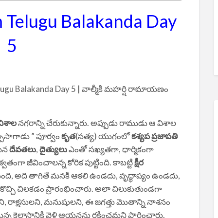
 Telugu Balakanda Day
5
gu Balakanda Day 5 | వాల్మీకి మహర్షి రామాయణం
విశాల
నగరాన్ని చేరుకున్నారు. అప్పుడు రాముడు ఆ విశాల
ెప్పసాగాడు ” పూర్వం
కృత
(సత్య) యుగంలో
కశ్యప ప్రజాపతి
ైన
దేవతలు
,
దైత్యులు
ఎంతో సఖ్యతగా, ధార్మికంగా
తంగా జీవించాలన్న కోరిక పుట్టింది. కాబట్టి
క్షీర
ది, అది తాగితే మనకి ఆకలి ఉండదు, వృద్ధాప్యం ఉండదు,
కొచ్చి చిలకడం ప్రారంభించారు. అలా చిలుకుతుండగా
ని, రాక్షసులని, మనుషులని, ఈ జగత్తు మొతాన్ని నాశనం
 కైలాసానికి వెళ్లి ఆయనను రక్షించమని ప్రార్ధించారు.