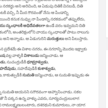
 నరకద్దు అని అరిచింది, ఆ ఏడుపు దితికి వినబడి, దితి
ి వచ్చి, నీ మీద గౌరవంతో నేను ఆ పిండాన్ని
ది కనుక నువ్వు నా పిండాన్ని నరకడంలో తప్పులేదు,
యు స్కంధాలకి అధిదేవతలగా
ఉండే వరం ఇవ్వమని దితి
్రలోకంలోని, అంతరిక్షంలోని వాయు స్కంధాలతో పాటు నాలుగు
ను అని అన్నాడు. ఆ ఏడుగురిని
మరుత్తులు
అని పిలుస్తారు.
 ప్రదేశమే ఈ విశాల నగరం. ఈ నగరాన్ని మొదట ఇక్ష్వాకు
ుష
వల్ల వాళ్ళకి
విశాలుడు
జన్మించాడు. ఆ
ుడు
, సుచంద్రుడికి
ధూమ్రాశ్వుడు
,
హదేవుడు
, సహదేవుడికి
కుశాశ్వుడు
,
ు
, కాకుత్సుడికి
సుమతి
జన్మించాడు, ఆ సుమతి ఇప్పుడు ఈ
ుకొన్న సుమతి ఆయనని సగౌరవంగా ఆహ్వానించాడు. సకల
తొ నీ పక్కన ఉన్న వాళ్ళు ఎవరు, సూర్యచంద్రులులాగ
ళని రామలక్ష్మణులంటారు, దశరథుని కుమారులు, నా యాగ