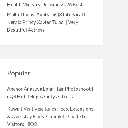
a
Health Ministry Decision 2026 Best
l
Mallu Thulasi Aunty | iiQ8 Info Viral Girl
m
Kerala Princy Xavier Tulasi | Very
i
Beautiful Actress
y
a
Popular
Anchor Anasuya Long Hair Photoshoot |
iiQ8 Hot Telugu Aunty Actress
Kuwait Visit Visa Rules, Fees, Extensions
& Overstay Fines: Complete Guide for
Visitors | iiQ8