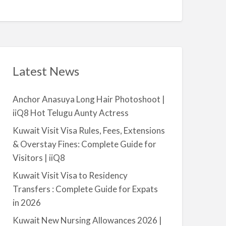
Q
A
n
8
v
t
a
|
i
i
l
i
a
Latest News
Q
b
8
l
Anchor Anasuya Long Hair Photoshoot |
e
iiQ8 Hot Telugu Aunty Actress
f
o
Kuwait Visit Visa Rules, Fees, Extensions
r
& Overstay Fines: Complete Guide for
R
Visitors | iiQ8
e
Kuwait Visit Visa to Residency
n
Transfers : Complete Guide for Expats
t
in 2026
–
S
Kuwait New Nursing Allowances 2026 |