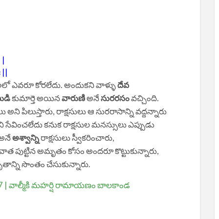
 |
 ||
లో ఎవరూ కోరలేదు. అందుకని వాళ్ళు
దేవ
ుడి
కుమార్తె అయిన
వారుణి
అనే
సురరసం
వచ్చింది.
 అని పిలుస్తారు, రాక్షసులు ఆ సురరాసాన్ని వద్దన్నారు
ని సేవించలేదు కనుక రాక్షసుల మనస్సులు ఎప్పుడు
అనే
అశ్వాన్ని
రాక్షసులు స్వీకరించారు,
వాత పుట్టిన అమృతం కోసం అందరూ కొట్టుకున్నారు,
ాన్ని సొంతం చేసుకున్నారు.
 | వాల్మీకి మహర్షి రామాయణం బాలకాండ