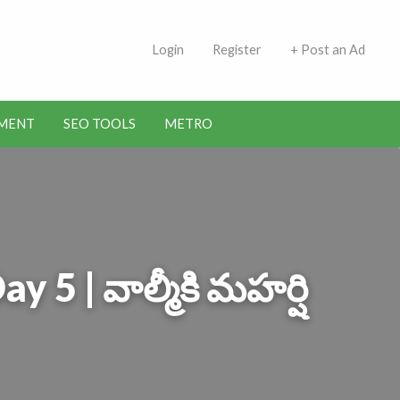
 Indians | Jobs in Kuwait
Login
Register
+ Post an Ad
MENT
SEO TOOLS
METRO
 | వాల్మీకి మహర్షి