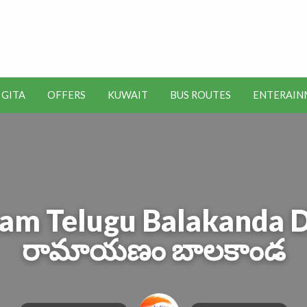
t Kuwait Job Vacancies for
y
 GITA
OFFERS
KUWAIT
BUS ROUTES
ENTERAIN
SEO
ENTERAINMENT
METRO
TOOLS
 Telugu Balakanda Day 5
రామాయణం బాలకాండ