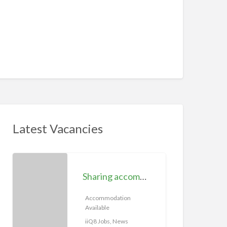
Latest Vacancies
S
h
Sharing accommodation available | iiQ8 Room for rent in Hawally
a
r
Accommodation
Available
i
n
iiQ8 Jobs, News