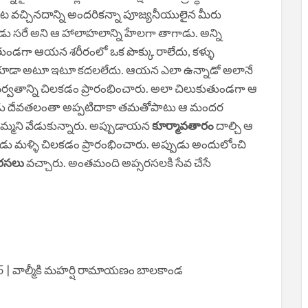
 వచ్చినదాన్ని అందరికన్నా పూజ్యనీయులైన మీరు
రుడు సరే అని ఆ హాలాహలాన్ని హేలగా తాగాడు. అన్ని
తుండగా ఆయన శరీరంలో ఒక పొక్కు రాలేదు, కళ్ళు
లు కూడా అటూ ఇటూ కదలలేదు. ఆయన ఎలా ఉన్నాడో అలానే
్వతాన్ని చిలకడం ప్రారంభించారు. అలా చిలుకుతుండగా ఆ
పుడు దేవతలంతా అప్పటిదాకా తమతోపాటు ఆ మందర
ి తెమ్మని వేడుకున్నారు. అప్పుడాయన
కూర్మావతారం
దాల్చి ఆ
అప్పుడు మళ్ళి చిలకడం ప్రారంభించారు. అప్పుడు అందులోంచి
సరసలు
వచ్చారు. అంతమంది అప్సరసలకి సేవ చేసే
 | వాల్మీకి మహర్షి రామాయణం బాలకాండ