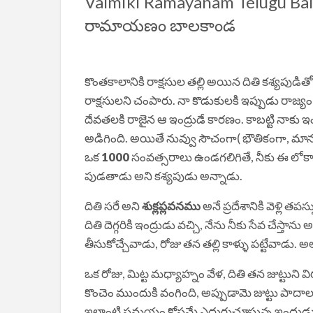
Valmiki Ramayanam Telugu Balak
రామాయణం బాలకాండ
కొంతకాలానికి రాక్షసుల తల్లి అయిన దితి కశ్యపుడ
రాక్షసులని చంపారు. నా కొడుకులకి ఇప్పుడు రాజ్యం 
దేవతలకి రాజైన ఆ ఇంద్రుడే కారణం. కాబట్టి నాకు ఇం
అడిగింది. అయితే నువ్వు సౌచంగా( భౌతికంగా, మ
ఒక
1000
సంవత్సరాలు ఉండగలిగితే, నీకు ఈ లోకా
పుడతాడు అని కశ్యపుడు అన్నాడు.
దితి సరే అని
శుక్లప్లవనము
అనే ప్రదేశానికి వెళ్లి 
దితి దెగ్గరికి ఇంద్రుడు వచ్చి, నేను నీకు సేవ చేస్
తీసుకోచ్చేవాడు, రోజు తన తల్లి కాళ్ళు పట్టేవాడు. 
ఒక రోజు, మిట్ట మధ్యాహ్నం వేళ, దితి తన జుట్టుని
కొంచెం ముందుకి వంగింది, అప్పుడామె జుట్టు పాద
ఇలాంటి సమయం కోసమే ఎదురుచూస్తున్న ఇంద్రుడు వెం