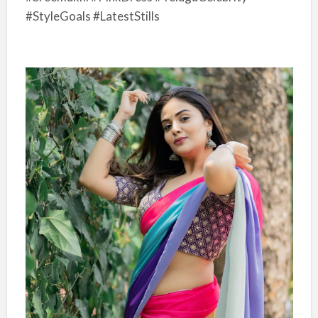
#StyleGoals #LatestStills