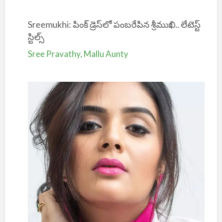
Sreemukhi: పింక్ డ్రెస్‌లో పంబరేపిన శ్రీముఖి.. లేటెస్ట్
స్టిల్స్
Sree Pravathy, Mallu Aunty