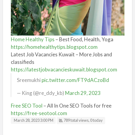
Home Healthy Tips
– Best Food, Health, Yoga
https://homehealthytips.blogspot.com
Latest Job Vacancies Kuwait – More Jobs and
classifieds
https://latestjobvacancieskuwait.blogspot.com
Sreemukhi
pic.twitter.com/FT9dACzoBd
— King (@re_ddy_kb)
March 29, 2023
Free SEO Tool
– All In One SEO Tools for free
https://free-seotool.com
March 28, 2023 3:00 PM
789 total views, 0 today