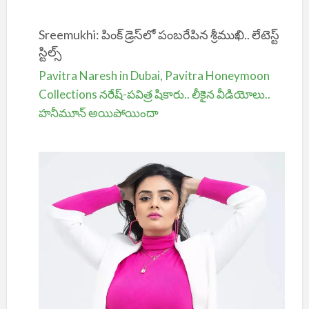
Sreemukhi: పింక్ డ్రెస్‌లో పంబరేపిన శ్రీముఖి.. లేటెస్ట్
స్టిల్స్
Pavitra Naresh in Dubai, Pavitra Honeymoon
Collections నరేష్-పవిత్ర షికారు.. లీకైన వీడియోలు..
హనీమూన్ అయిపోయిందా