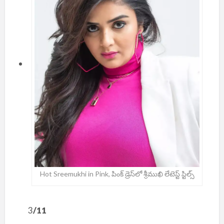
Hot Sreemukhi in Pink, పింక్ డ్రెస్‌లో శ్రీముఖి లేటెస్ట్ స్టిల్స్
3
/11