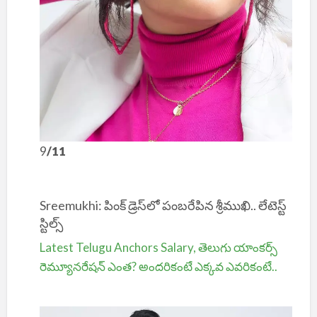
9
/11
Sreemukhi: పింక్ డ్రెస్‌లో పంబరేపిన శ్రీముఖి.. లేటెస్ట్
స్టిల్స్
Latest Telugu Anchors Salary, తెలుగు యాంక‌ర్స్
రెమ్యూనరేషన్ ఎంత? అందరికంటే ఎక్క‌వ ఎవ‌రికంటే..