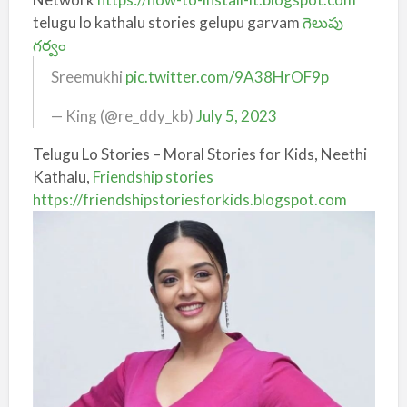
telugu lo kathalu stories gelupu garvam
గెలుపు
గర్వం
Sreemukhi
pic.twitter.com/9A38HrOF9p
— King (@re_ddy_kb)
July 5, 2023
Telugu Lo Stories – Moral Stories for Kids, Neethi
Kathalu,
Friendship stories
https://friendshipstoriesforkids.blogspot.com