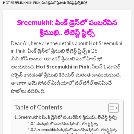
HOT SREEMUKHI IN PINK, పింక్ డ్రెస్‌లో శ్రీముఖి లేటెస్ట్ స్టిల్స్ IIQ8
Sreemukhi: పింక్ డ్రెస్‌లో పంబరేపిన
శ్రీముఖి.. లేటెస్ట్ స్టిల్స్
Dear All, here are the details about Hot Sreemukhi
in Pink, పింక్ డ్రెస్‌లో శ్రీముఖి లేటెస్ట్ స్టిల్స్ iiQ8
బీబీ జోడీ అంటూ యాంకర్ శ్రీముఖి మరో హిట్ షో
అందుకుంది.
Hot Sreemukhi in Pink,
సీజన్ 1 సూపర్
సక్సెస్ కావడంతో శ్రీముఖి కెరియర్ మరింత ఊపందుకుంది.
తాజాగా ఆమె సోషల్ మీడియాలో జిల్ జిగేల్ అనిపించే
ఫొటోలు వదిలింది.
Table of Contents
Sreemukhi: పింక్ డ్రెస్‌లో పంబరేపిన శ్రీముఖి.. లేటెస్ట్ స్టిల్స్
పింక్ డ్రెస్‌లో పంబరేపిన శ్రీముఖి.. లేటెస్ట్ స్టిల్స్
Sreemukhi: పింక్ డ్రెస్‌లో పంబరేపిన శ్రీముఖి.. లేటెస్ట్ స్టిల్స్