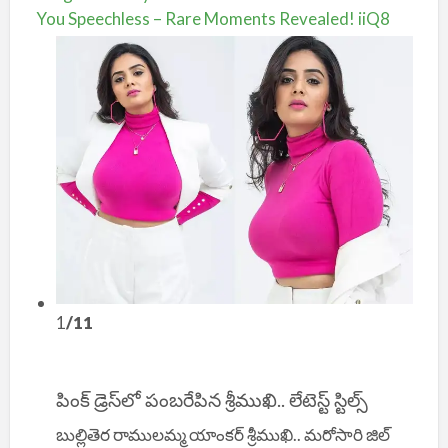
You Speechless – Rare Moments Revealed! iiQ8
1
/11
పింక్ డ్రెస్‌లో పంబరేపిన శ్రీముఖి.. లేటెస్ట్ స్టిల్స్
బుల్లితెర రాములమ్మ యాంకర్ శ్రీముఖి.. మరోసారి జిల్