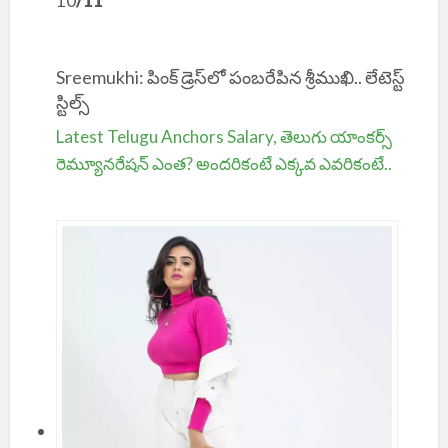
10
/11
Sreemukhi: పింక్ డ్రెస్‌లో పంబరేపిన శ్రీముఖి.. లేటెస్ట్
స్టిల్స్
Latest Telugu Anchors Salary, తెలుగు యాంక‌ర్స్
రెమ్యూనరేషన్ ఎంత? అందరికంటే ఎక్క‌వ ఎవ‌రికంటే..