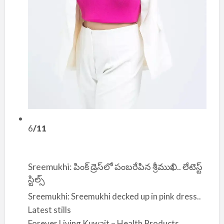
6
/11
Sreemukhi: పింక్ డ్రెస్‌లో పంబరేపిన శ్రీముఖి.. లేటెస్ట్
స్టిల్స్
Sreemukhi: Sreemukhi decked up in pink dress..
Latest stills
Forever Living Kuwait – Health Products