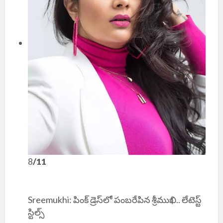
8
/11
Sreemukhi: పింక్ డ్రెస్‌లో పంబరేపిన శ్రీముఖి.. లేటెస్ట్
స్టిల్స్