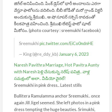
జిగేల్ అనిపించింది. పింక్ డ్రెస్‌లో భారీ అందాలను ఎరగా
వేస్తూ ఫొటోలను వదిలింది. బీబీ జోడీతో మరో గ్రాండ్ విక్టరీ
అందుకున్న శ్రీముఖి.. ఆ షో సూపర్ సక్సెస్ కావడంతో
కీలకపాత్ర వహించింది. శ్రీముఖి లేటెస్ట్ ఫొటో షూట్
మీకోసం. (photo courtesy : sreemukhi facebook)
Sreemukhi
pic.twitter.com/EiCo0ndnHE
— King (@re_ddy_kb)
January 6, 2023
Naresh Pavithra Marriage, Hot Pavitra Aunty
with Naresh పెళ్లి చేసుకున్న నరేష్-పవిత్ర.. వాళ్ల
సమక్షంలో అలా.. వీడియో వైరల్!
Sreemukhi in pink dress.. Latest stills
Bullitera Ramulamma anchor Sreemukhi.. once
again Jill Jigel seemed. She left photos in a pink
dress tempting the huge beauties. Srimukhi,