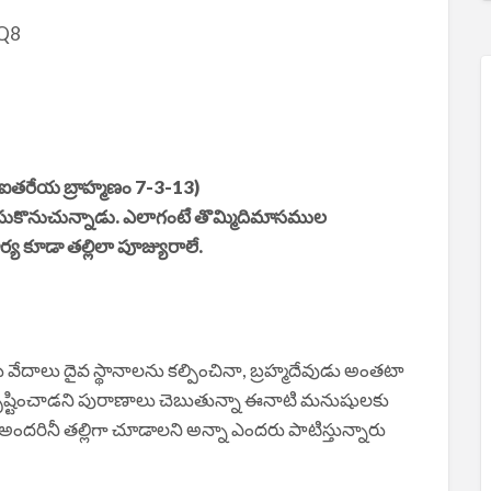
iQ8
తరేయ బ్రాహ్మణం 7-3-13)
గా చేసుకొనుచున్నాడు. ఎలాగంటే తొమ్మిదిమాసముల
ర్య కూడా తల్లిలా పూజ్యురాలే.
ేదాలు దైవ స్థానాలను కల్పించినా, బ్రహ్మదేవుడు అంతటా
ృష్టించాడని పురాణాలు చెబుతున్నా ఈనాటి మనుషులకు
ు అందరినీ తల్లిగా చూడాలని అన్నా ఎందరు పాటిస్తున్నారు