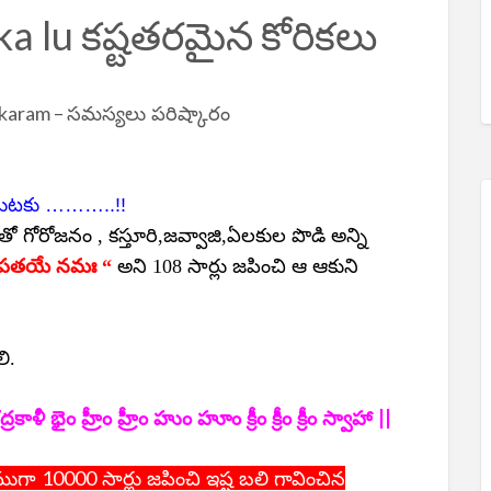
ka lu కష్టతరమైన కోరికలు
hkaram –
సమస్యలు పరిష్కారం
ంచుటకు ………..!!
తో గోరోజనం , కస్తూరి,జవ్వాజి,ఏలకుల పొడి అన్ని
ణపతయే నమః “
అని 108 సార్లు జపించి ఆ ఆకుని
ి.
||
ద్రకాళీ భైం హ్రీం హ్రీం హుం హూం క్రీం క్రీం క్రీం స్వాహా
10000
కముగా
సార్లు జపించి ఇష్ట బలి గావించిన