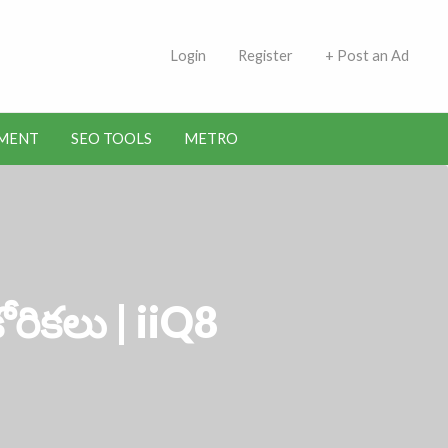
 Indians | Jobs in Kuwait
Login
Register
+ Post an Ad
MENT
SEO TOOLS
METRO
రికలు | iiQ8