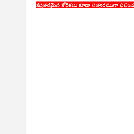
కష్టతరమైన కోరికలు కూడా సత్వరముగా ఫలించగ