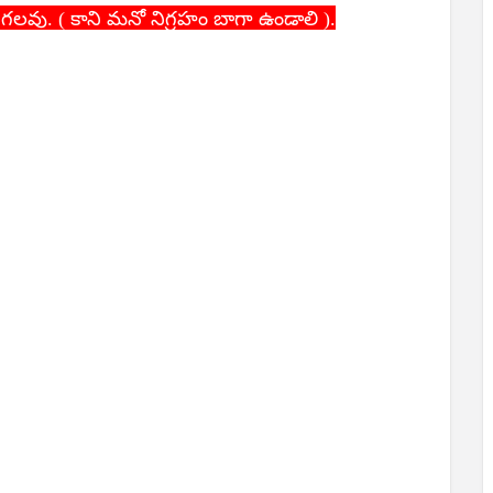
లవు. ( కాని మనో నిగ్రహం బాగా ఉండాలి ).