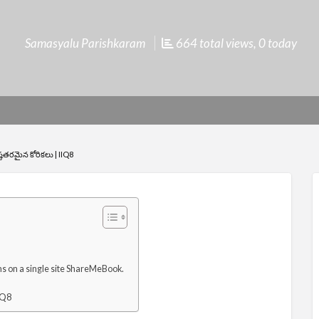
Samasyalu Parishkaram
664 total views, 0 today
తరమైన కోరికలు | IIQ8
ms on a single site ShareMeBook.
iQ8