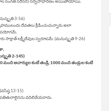
ాచారాల సంగతి సరేసరి) సర్వసాధారణం అయిపోయాయి.
మనుస్మృతి 3-56)
ృహములందు దేవతలు క్రీడించుచున్నారు.అలా
రుపయోగమే.
ు సాక్షాత్ లక్ష్మీదేవుల స్వరూపమే. (మనుస్మృతి 9-26)
తా,
ుస్మృతి 2-145)
మంది ఆచార్యుల కంటే తండ్రి, 1000 మంది తండ్రుల కంటే
(వసిష్ఠ 13-15)
వేళ పతితురాలైనను వదిలివేయరాదు.