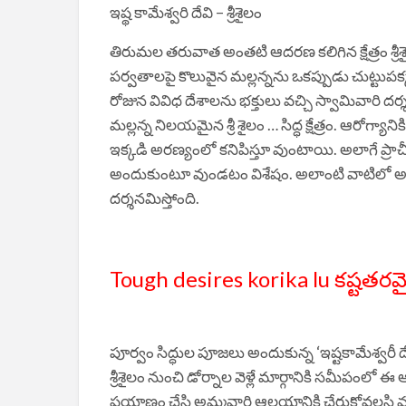
ఇష్థ కామేశ్వరి దేవి – శ్రీశైలం
తిరుమల తరువాత అంతటి ఆదరణ కలిగిన క్షేత్రం శ్రీశ
పర్వతాలపై కొలువైన మల్లన్నను ఒకప్పుడు చుట్టుపక
రోజున వివిధ దేశాలను భక్తులు వచ్చి స్వామివారి 
మల్లన్న నిలయమైన శ్రీ శైలం … సిద్ధ క్షేత్రం. ఆరో
ఇక్కడి అరణ్యంలో కనిపిస్తూ వుంటాయి. అలాగే ప
అందుకుంటూ వుండటం విశేషం. అలాంటి వాటిలో అత్
దర్శనమిస్తోంది.
Tough desires korika lu కష్టతరమ
పూర్వం సిద్ధుల పూజలు అందుకున్న ‘ఇష్టకామేశ్వరీ దేవ
శ్రీశైలం నుంచి డోర్నాల వెళ్లే మార్గానికి సమీపంల
ప్రయాణం చేసి అమ్మవారి ఆలయానికి చేరుకోవలసి 