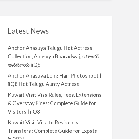
t
a
|
i
i
l
i
a
Latest News
Q
b
8
l
Anchor Anasuya Telugu Hot Actress
e
Collection, Anasuya Bharadwaj, యాంకర్
f
అనసూయ iiQ8
o
r
Anchor Anasuya Long Hair Photoshoot |
R
iiQ8 Hot Telugu Aunty Actress
e
Kuwait Visit Visa Rules, Fees, Extensions
n
& Overstay Fines: Complete Guide for
t
Visitors | iiQ8
–
S
Kuwait Visit Visa to Residency
a
Transfers : Complete Guide for Expats
l