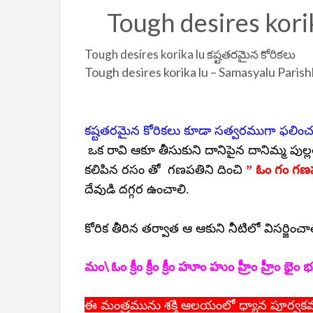
Tough desires kori
Tough desires korika lu కష్టతరమైన కోరికలు
Tough desires korika lu – Samasyalu Paris
కష్టతరమైన కోరికలు కూడా సత్వరముగా ఫలి
ఒక రావి ఆకూ తీసుకుని దానిపైన దానిమ్మ పుల్ల
కలిపిన రసం తో గణపతిని దించి
” ఓం గం గ
దేవుడి దగ్గర ఉంచాలి.
కోరిక తీరిన తర్వాత ఆ ఆకుని నీటిలో విసర్జించాల
\
మం
ఓం క్రీం క్రీం క్రీం హూం హుం హ్రీం హ్రీం భైం భ
ఈ మంత్రమును శక్తి ఆలయంలో ధ్యాన పూర్వ