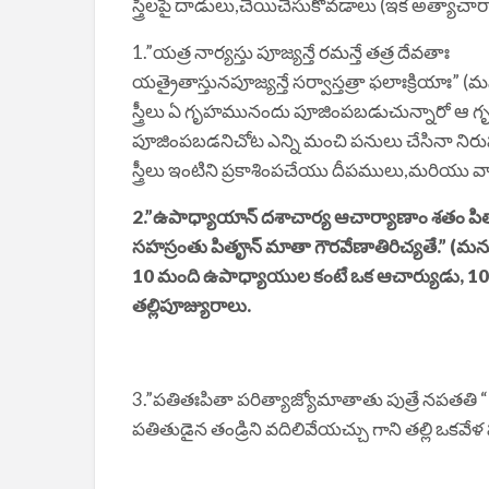
స్త్రీలపై దాడులు,చేయిచేసుకోవడాలు (ఇక అత్య
1.”యత్ర నార్యస్తు పూజ్యన్తే రమన్తే తత్ర దేవతాః
యత్రైతాస్తునపూజ్యన్తే సర్వాస్తత్రా ఫలాఃక్రియాః” (
స్త్రీలు ఏ గృహమునందు పూజింపబడుచున్నారో ఆ గ
పూజింపబడనిచోట ఎన్ని మంచి పనులు చేసినా ని
స్త్రీలు ఇంటిని ప్రకాశింపచేయు దీపములు,మరియు వార
2.”ఉపాధ్యాయాన్ దశాచార్య ఆచార్యాణాం శతం పి
సహస్రంతు పితౄన్ మాతా గౌరవేణాతిరిచ్యతే.” (మన
10 మంది ఉపాధ్యాయుల కంటే ఒక ఆచార్యుడు, 100 
తల్లిపూజ్యురాలు.
3.”పతితఃపితా పరిత్యాజ్యోమాతాతు పుత్రే నపతతి “
పతితుడైన తండ్రిని వదిలివేయచ్చు గాని తల్లి ఒక