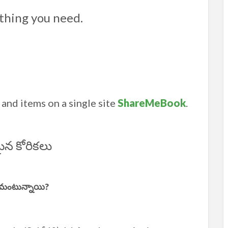
thing you need.
and items on a single site
ShareMeBook
.
ైన కోరికలు
 ఏమంటున్నాయి?