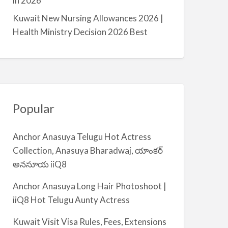
in 2026
m
Kuwait New Nursing Allowances 2026 |
i
Health Ministry Decision 2026 Best
y
a
Popular
Anchor Anasuya Telugu Hot Actress
Collection, Anasuya Bharadwaj, యాంకర్
అనసూయ iiQ8
Anchor Anasuya Long Hair Photoshoot |
iiQ8 Hot Telugu Aunty Actress
Kuwait Visit Visa Rules, Fees, Extensions