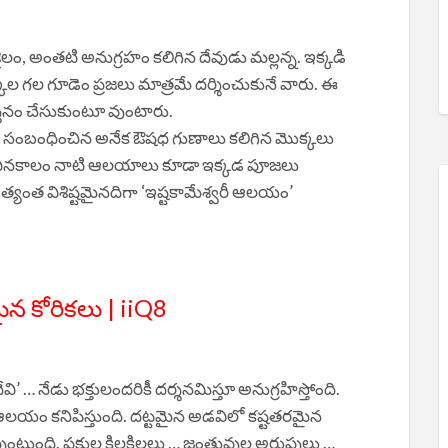
ైలం, అంతటి అనుగ్రహం కలిగిన దేవుడు మల్లన్న. ఇక్కడి
్కల గల గూడెం ప్రజలు మాత్రమే దర్శించుకునే వారు. ఈ
దర్శనం చేసుకుంటూ వుంటారు.
గ్యానికి సంబంధించిన అనేక ఔషధ గుణాలు కలిగిన మొక్కలు
్రాచీనకాలం నాటి ఆలయాలు కూడా ఇక్కడ పూజలు
యంత విశిష్టమైనదిగా ‘ఇష్టకామేశ్వరీ ఆలయం’
ైన కోరికలు | iiQ8
ి’ … నేడు భక్తులందరికీ దర్శనమిస్తూ అనుగ్రహిస్తోంది.
ో ఈ ఆలయం కనిపిస్తుంది. దట్టమైన అడవిలో కష్టతరమైన
వుంటుంది. పక్షుల కిలకిలలు … జంతువుల అరుపులు …