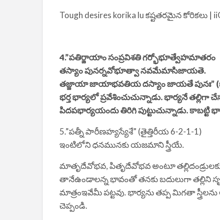
Tough desires korika lu కష్టతరమైన కోరికలు | i
4.”పతిర్జాయాం సంప్రవిశతి గర్భోభూత్వేహమాతరం
తస్యాం పునర్నవోభూత్వా నవమేమాసిజాయతె.
తజ్జాయా జాయాభవతియ దస్యాం జాయతే పునః” (ఐ
భర్త భార్యలో ప్రవేశించుచున్నాడు. భార్యనే తల్లి
పిదపభార్యయందు తిరిగి పుట్టుచున్నాడు. కాబట్టి భా
5.”పత్నీ పారీణహ్యస్యేశే” (తైత్తిరీయ 6-2-1-1)
ఇంటిలోని ధనమునకు యజమాని స్త్రీయే.
మాతృదేవోభవ, పితృదేవోభవ అంటూ తల్లిదండ్రులకు వ
తానేఉండాలన్న భావంతో తనకు బదులుగా తల్లిని స
మాత్రంఇవేమీ పట్టవు. భార్యను తప్ప మిగతా స్త్రీలన
చెప్పండి.