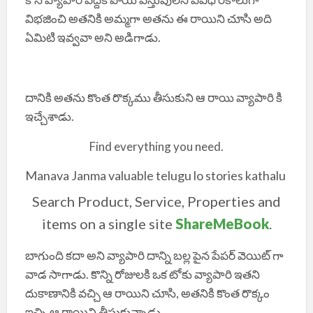
విభజించి అతనికి అమ్మగా అతను ఈ రాయిని చూసి అది
ఏమిటి ఇవ్వవా అని అడిగాడు.
దానికి అతను కొంత రొక్కము తీసుకుని ఆ రాయి వ్యాపారి కి
ఇచ్చేశాడు.
Find everything you need.
Manava Janma valuable telugu lo stories kathalu
Search Product, Service, Properties and
items on a single site
ShareMeBook
.
బాగుంది కదా అని వ్యాపారి దాన్ని బల్ల పైన పేపర్ వెయిట్ గా
వాడ సాగాడు. కొన్ని రోజులకి ఒక టోకు వ్యాపారి ఇతని
దుకాణానికి వచ్చి ఆ రాయిని చూసి, అతనికి కొంత రొక్కం
ఇచ్చి ఆ రాయిని తీసుకున్నాడు.