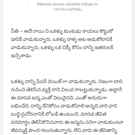
Manava Janma valuable telugu lo
stories kathalu
నీతి — అదే రాయి ని ఒకళ్ళు కుంకుడు కాయలు కొట్టుకో
డానికి వాడుకున్నారు. ఒకళ్ళు రాళ్ళ ఆట ఆడుకోటానికి
వాడుకున్నారు. ఒకళ్ళు ఒక చిక్కీ కోసం దాన్ని ఇతరులకి
ఇచ్చేశాడు.
ఒకళ్ళు దాన్ని పేపర్ వెయిట్ గా వాడుకున్నారు. నిజంగా దాని
గురించి తెలిసిన వ్యక్తి దాని విలువ రాబట్టుకున్నాడు. అట్లాగే
ఈ మానవ జన్మ ఎంతో విలువైనది. ఎంతో అరుదుగా
లభించేది. దాన్ని దేనికోసం వాడుకోవాలి అన్నది వారి వారి
బుద్ధి ప్రచోదనానికి లోబడి ఉంటుంది. మానవ జీవిత
పరమార్థం తెలిసికొనినవారు ఈ జన్మను సరిగా వాడుకుంటూ
జీవన్ముక్తి పొంద గలుగుతున్నారు. లేని వారు ఈ జీవితాన్ని