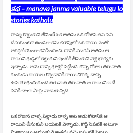
కథ – manava janma valuable telugu lo
stories kathalu
రాళ్ళు కొట్టుకుని జీవించే ఒక అతను ఒక రోజున తన పని
చేసుకుంటూ ఉండగా కను చూపులో ఒక రాయి ఎంతో
ఆకర్షణీయంగా కనిపించింది. దానికి మురిసి అతను ఆ
రాయిని గుడ్డలో కట్టుకుని ఇంటికి తీసుకుని వెళ్లి భార్యకు
ఇచ్చాడు. ఆమె దాన్ని గూట్లో పెట్టింది. కొన్ని రోజుల తరువాత
కుంకుడు కాయలు కొట్టడానికి రాయి దొరక్క దాన్ని
ఉపయోగించుకుంది తరువాత తరువాత ఆ రాయిని అదే
పనికి చాలా సార్లు వాడుకున్నది.
ఒక రోజున వాళ్ళ పిల్లాడు రాళ్ళ ఆట ఆడుకోటానికి ఆ
రాయిని తీసుకుని బయటకి వెళ్ళాడు. కొద్ది సేపటికి అటుగా
మిఠాయిలు అమ్ముకునే అతను వచ్చేటప్పటికి పిల్లలు