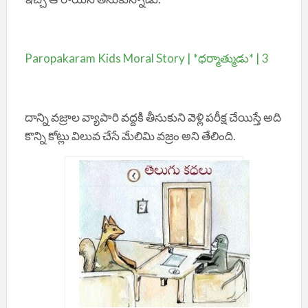
Paropakaram Kids Moral Story | *ధర్మాత్ముడు* | 3
దాన్ని వజ్రాల వ్యాపారి వద్దకి తీసుకుని వెళ్లి పరీక్ష చేయిస్తే అది
కొన్ని కోట్లు విలువ చేసే మేలిమి వజ్రం అని తేలింది.