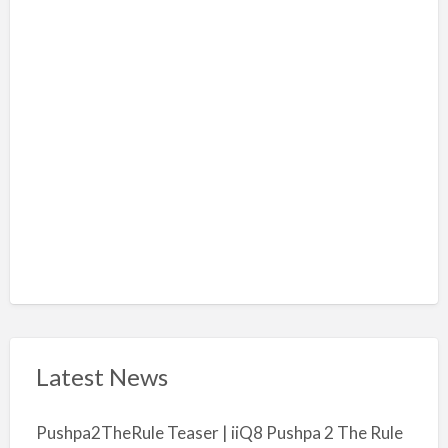
a
l
m
i
y
a
Latest News
Pushpa2TheRule Teaser | iiQ8 Pushpa 2 The Rule