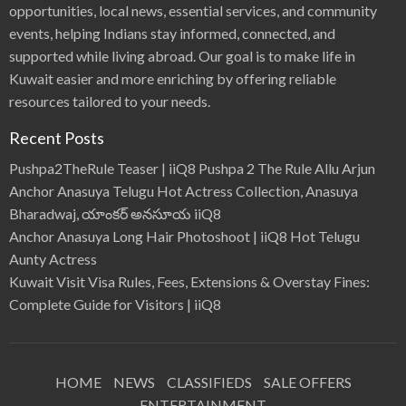
opportunities, local news, essential services, and community
events, helping Indians stay informed, connected, and
supported while living abroad. Our goal is to make life in
Kuwait easier and more enriching by offering reliable
resources tailored to your needs.
Recent Posts
Pushpa2TheRule Teaser | iiQ8 Pushpa 2 The Rule Allu Arjun
Anchor Anasuya Telugu Hot Actress Collection, Anasuya
Bharadwaj, యాంకర్ అనసూయ iiQ8
Anchor Anasuya Long Hair Photoshoot | iiQ8 Hot Telugu
Aunty Actress
Kuwait Visit Visa Rules, Fees, Extensions & Overstay Fines:
Complete Guide for Visitors | iiQ8
HOME
NEWS
CLASSIFIEDS
SALE OFFERS
ENTERTAINMENT