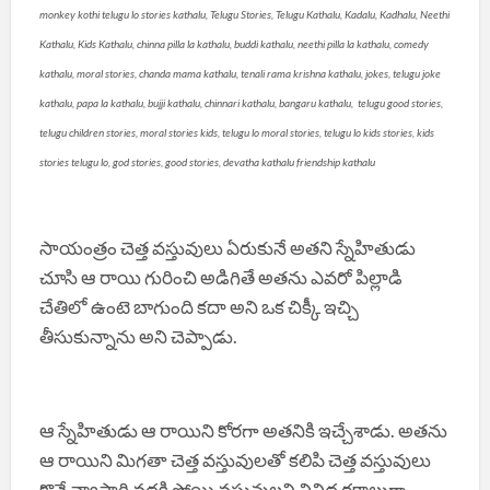
monkey kothi telugu lo stories kathalu, Telugu Stories, Telugu Kathalu, Kadalu, Kadhalu, Neethi
Kathalu, Kids Kathalu, chinna pilla la kathalu, buddi kathalu, neethi pilla la kathalu, comedy
kathalu, moral stories, chanda mama kathalu, tenali rama krishna kathalu, jokes, telugu joke
kathalu, papa la kathalu, bujji kathalu, chinnari kathalu, bangaru kathalu, telugu good stories,
telugu children stories, moral stories kids, telugu lo moral stories, telugu lo kids stories, kids
stories telugu lo, god stories, good stories, devatha kathalu friendship kathalu
సాయంత్రం చెత్త వస్తువులు ఏరుకునే అతని స్నేహితుడు
చూసి ఆ రాయి గురించి అడిగితే అతను ఎవరో పిల్లాడి
చేతిలో ఉంటె బాగుంది కదా అని ఒక చిక్కీ ఇచ్చి
తీసుకున్నాను అని చెప్పాడు.
ఆ స్నేహితుడు ఆ రాయిని కోరగా అతనికి ఇచ్చేశాడు. అతను
ఆ రాయిని మిగతా చెత్త వస్తువులతో కలిపి చెత్త వస్తువులు
కొనే వ్యాపారి వద్దకి పోయి వస్తువులని వివిధ రకాలుగా