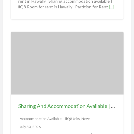
d
rent in Hawally Sharing accommodation available |
iiQ8 Room for rent in Hawally Partition for Rent
[…]
a
t
i
o
S
n
h
a
a
v
r
a
i
i
n
l
g
a
A
b
n
l
d
e
Sharing And Accommodation Available | iiQ8 Spacious Room Available for Rent – Salmiya
A
|
c
Accommodation Available
iiQ8 Jobs, News
i
c
i
July 30, 2026
o