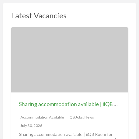
Latest Vacancies
S
h
a
r
i
n
g
a
c
c
Sharing accommodation available | iiQ8 Room for rent in Hawally
o
m
Accommodation Available
iiQ8 Jobs, News
m
July 30, 2026
o
Sharing accommodation available | iiQ8 Room for