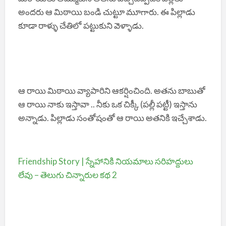
అందరు ఆ మిఠాయి బండి చుట్టూ మూగారు. ఈ పిల్లాడు
కూడా రాళ్ళు చేతిలో పట్టుకుని వెళ్ళాడు.
ఆ రాయి మిఠాయి వ్యాపారిని ఆకర్షించింది. అతను బాబుతో
ఆ రాయి నాకు ఇస్తావా .. నీకు ఒక చిక్కీ (పల్లీ పట్టీ) ఇస్తాను
అన్నాడు. పిల్లాడు సంతోషంతో ఆ రాయి అతనికి ఇచ్చేశాడు.
Friendship Story | స్నేహానికి నియమాలు సరిహద్దులు
లేవు – తెలుగు చిన్నారుల కథ 2