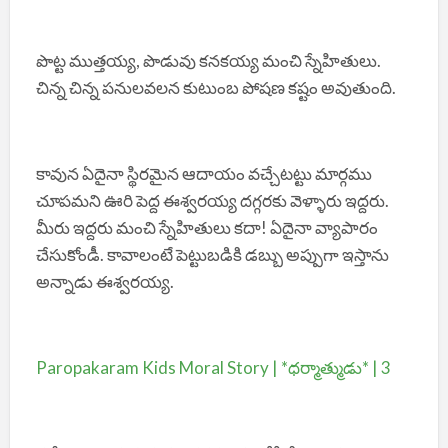
పొట్ట ముత్తయ్య, పొడువు కనకయ్య మంచి స్నేహితులు.
చిన్న చిన్న పనులవలన కుటుంబ పోషణ కష్టం అవుతుంది.
కావున ఏదైనా స్థిరమైన ఆదాయం వచ్చేటట్టు మార్గము
చూపమని ఊరి పెద్ద ఈశ్వరయ్య దగ్గరకు వెళ్ళారు ఇద్దరు.
మీరు ఇద్దరు మంచి స్నేహితులు కదా! ఏదైనా వ్యాపారం
చేసుకోండీ. కావాలంటే పెట్టుబడికి డబ్బు అప్పుగా ఇస్తాను
అన్నాడు ఈశ్వరయ్య.
Paropakaram Kids Moral Story | *ధర్మాత్ముడు* | 3