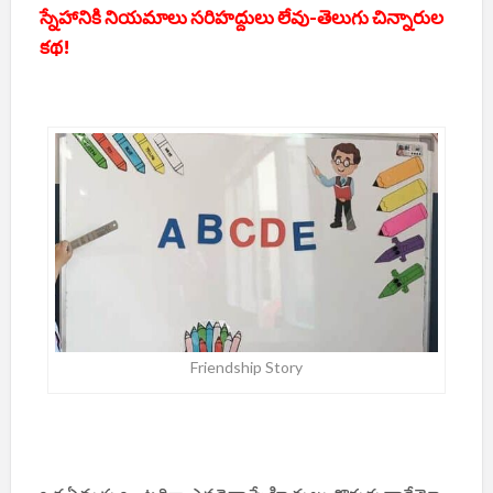
స్నేహానికి నియమాలు సరిహద్దులు లేవు-తెలుగు చిన్నారుల
కథ!
Friendship Story