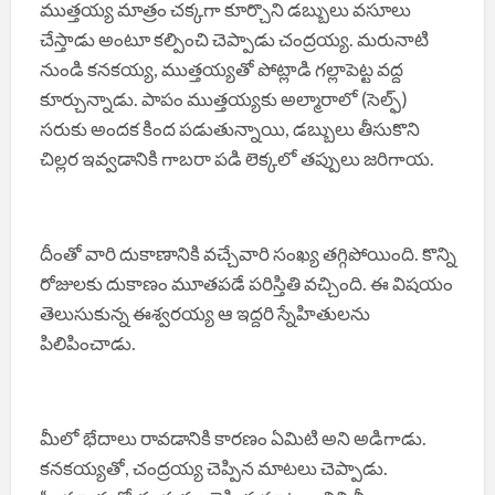
ముత్తయ్య మాత్రం చక్కగా కూర్చొని డబ్బులు వసూలు
చేస్తాడు అంటూ కల్పించి చెప్పాడు చంద్రయ్య. మరునాటి
నుండి కనకయ్య, ముత్తయ్యతో పోట్లాడి గల్లాపెట్ట వద్ద
కూర్చున్నాడు. పాపం ముత్తయ్యకు అల్మారాలో (సెల్ఫ్)
సరుకు అందక కింద పడుతున్నాయి, డబ్బులు తీసుకొని
చిల్లర ఇవ్వడానికి గాబరా పడి లెక్కలో తప్పులు జరిగాయ.
దీంతో వారి దుకాణానికి వచ్చేవారి సంఖ్య తగ్గిపోయింది. కొన్ని
రోజులకు దుకాణం మూతపడే పరిస్తితి వచ్చింది. ఈ విషయం
తెలుసుకున్న ఈశ్వరయ్య ఆ ఇద్దరి స్నేహితులను
పిలిపించాడు.
మీలో భేదాలు రావడానికి కారణం ఏమిటి అని అడిగాడు.
కనకయ్యతో, చంద్రయ్య చెప్పిన మాటలు చెప్పాడు.