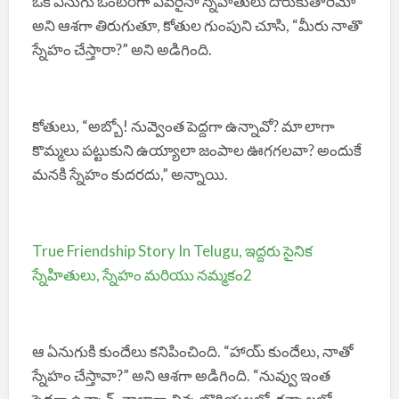
ఒక ఏనుగు ఒంటరిగా ఎవరైనా స్నేహితులు దొరుకుతారేమో
అని ఆశగా తిరుగుతూ, కోతుల గుంపుని చూసి, “మీరు నాతొ
స్నేహం చేస్తారా?” అని అడిగింది.
కోతులు, “అబ్బో! నువ్వెంత పెద్దగా ఉన్నావో? మా లాగా
కొమ్మలు పట్టుకుని ఉయ్యాలా జంపాల ఊగగలవా? అందుకే
మనకి స్నేహం కుదరదు,” అన్నాయి.
True Friendship Story In Telugu, ఇద్దరు సైనిక
స్నేహితులు, స్నేహం మరియు నమ్మకం2
ఆ ఏనుగుకి కుందేలు కనిపించింది. “హాయ్ కుందేలు, నాతో
స్నేహం చేస్తావా?” అని ఆశగా అడిగింది. “నువ్వు ఇంత