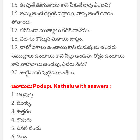
15. ఊపుతే ఊగుతాయి కాని పీకుతే రావు ఏంటవి?
16. అమ్మ అంటే దగ్గరికి వస్తాయి, నాన్న అంటే దూరం
పోతాయి.
17. గదినిండా ముత్యాలు గదికి తాళము.
18. చిటారు కొమ్మన మిఠాయి పొట్లం.
19. నాలో దేశాలు ఉంటాయి కాని మనుషులు ఉండరు,
సముద్రాలు ఉంటాయి కాని నీల్లు ఉండవు, రోడ్లు ఉంటాయి
కాని వాహనాలు ఉండవు, ఎవరు నేను?
20. పొట్టివానికి పుట్టెడు అంగీలు.
జవాబులు Podupu Kathalu with answers :
1. అగ్గిపుల్ల
2. ముక్కు
3. ఉత్తరం
4. గొడుగు
5. పనస పండు
6. దీపం