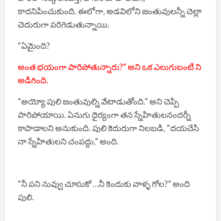
కాదనిపించుకుంది. ఈలోగా, అడవిలోని జంతువులన్నీ చెల్లా
చెదురుగా పరిగెడుతున్నాయి.
“ఏమైంది?
అంత భయంగా పారిపోతున్నారు?” అని ఒక ఎలుగుబంటి ని
అడిగింది.
“అయ్యో పులి జంతువుల్ని వేటాడుతోంది.” అని చెప్పి
పారిపోయాయి. ఏనుగు ధైర్యంగా తన స్నేహితులనందర్నీ
కాపాడాలని అనుకుంది. పులి కెదురుగా నిలబడి, “దయచేసి
నా స్నేహితులని చంపద్దు,” అంది.
“నీ పని నువ్వు చూసుకో …నీ కెందుకు వాళ్ళ గోల?” అంది
పులి.