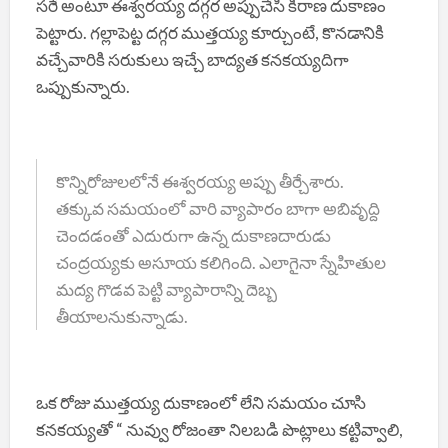
సరే అంటూ ఈశ్వరయ్య దగ్గర అప్పుచేసి కిరాణ దుకాణం
పెట్టారు. గల్లాపెట్ట దగ్గర ముత్తయ్య కూర్చుంటే, కొనడానికి
వచ్చేవారికి సరుకులు ఇచ్చే బాద్యత కనకయ్యదిగా
ఒప్పుకున్నారు.
కొన్నిరోజులలోనే ఈశ్వరయ్య అప్పు తీర్చేశారు.
తక్కువ సమయంలో వారి వ్యాపారం బాగా అబివృద్ది
చెందడంతో ఎదురుగా ఉన్న దుకాణదారుడు
చంద్రయ్యకు అసూయ కలిగింది. ఎలాగైనా స్నేహితుల
మద్య గొడవ పెట్టి వ్యాపారాన్ని దెబ్బ
తీయాలనుకున్నాడు.
ఒక రోజు ముత్తయ్య దుకాణంలో లేని సమయం చూసి
కనకయ్యతో “ నువ్వు రోజంతా నిలబడి పొట్లాలు కట్టివ్వాలి,