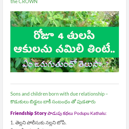
the CROWN
Sons and children born with due relationship –
కొడుకులు బిడ్డలు బాకీ సంబంధం తో పుడతారు
Friendship Story
పొడుపు కథలు Podupu Kathalu:
1. తెల్లని పోలీసుకు నల్లని టోపీ.