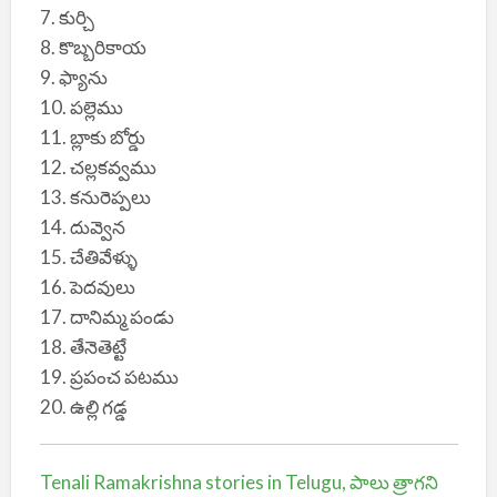
7. కుర్చి
8. కొబ్బరికాయ
9. ఫ్యాను
10. పల్లెము
11. బ్లాకు బోర్డు
12. చల్లకవ్వము
13. కనురెప్పలు
14. దువ్వెన
15. చేతివేళ్ళు
16. పెదవులు
17. దానిమ్మ పండు
18. తేనెతెట్టే
19. ప్రపంచ పటము
20. ఉల్లి గడ్డ
Tenali Ramakrishna stories in Telugu, పాలు త్రాగని