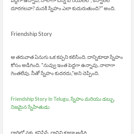
పెద్దగా ఉన్నావ్, నాలాగా చిన్న బొరియలలో, కన్నాలలో
దూరగలవా? మనకి స్నేహం ఎలా కుదురుతుంది?” అంది.
Friendship Story
ఆ తరువాత ఏనుగు ఒక కప్పని కలిసింది. దాన్నికూడా స్నేహం
కోసం అడిగింది. “నువ్వు ఇంత పెద్దగా ఉన్నావు, నాలాగా
గెంతలేవు. నీతో స్నేహం కుదరదు,”అని చెప్పింది.
Friendship Story In Telugu, స్నేహం మరియు డబ్బు,
నిజమైన స్నేహితుడు
దారిలో నక్క కనిపిస్తే, దానిని కూడా అడిగి,