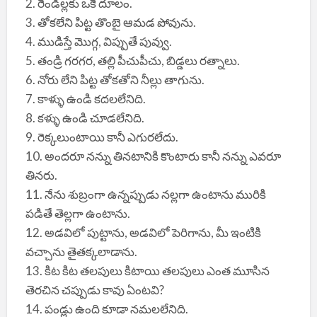
2. రెండిల్లకు ఒకే దూలం.
3. తోకలేని పిట్ట తొంబై ఆమడ పోవును.
4. ముడిస్తే మొగ్గ, విప్పుతే పువ్వు.
5. తండ్రి గరగర, తల్లి పీచుపీచు, బిడ్డలు రత్నాలు.
6. నోరు లేని పిట్ట తోకతోని నీల్లు తాగును.
7. కాళ్ళు ఉండి కదలలేనిది.
8. కళ్ళు ఉండి చూడలేనిది.
9. రెక్కలుంటాయి కానీ ఎగురలేదు.
10. అందరూ నన్ను తినటానికి కొంటారు కానీ నన్ను ఎవరూ
తినరు.
11. నేను శుబ్రంగా ఉన్నప్పుడు నల్లగా ఉంటాను మురికి
పడితే తెల్లగా ఉంటాను.
12. అడవిలో పుట్టాను, అడవిలో పెరిగాను, మీ ఇంటికి
వచ్చాను తైతక్కలాడాను.
13. కిట కిట తలపులు కిటాయి తలపులు ఎంత మూసిన
తెరచిన చప్పుడు కావు ఏంటవి?
14. పండ్లు ఉంది కూడా నమలలేనిది.