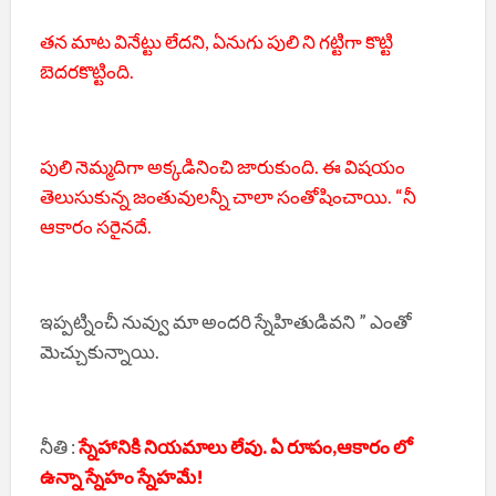
తన మాట వినేట్టు లేదని, ఏనుగు పులి ని గట్టిగా కొట్టి
బెదరకొట్టింది.
పులి నెమ్మదిగా అక్కడినించి జారుకుంది. ఈ విషయం
తెలుసుకున్న జంతువులన్నీ చాలా సంతోషించాయి. “నీ
ఆకారం సరైనదే.
ఇప్పట్నించీ నువ్వు మా అందరి స్నేహితుడివని ” ఎంతో
మెచ్చుకున్నాయి.
నీతి :
స్నేహానికి నియమాలు లేవు. ఏ రూపం,ఆకారం లో
ఉన్నా స్నేహం స్నేహమే!