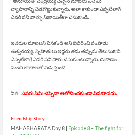
“అసూయతో చంద్రయ్య చెప్పిన మాటలు విని మీ
వ్యాపారాన్ని చెడగొట్టుకున్నారు. అలా కాకుండా ఎప్పటిలాగే
ఎవరి పని వాళ్ళు నిజాయితీగా చేసుకొండి.
ఇతరుల మాటలని వినకండి అని బెదిరించి పంపాడు
ఈశ్వరయ్య. స్నేహితులు ఇద్దరు తమ తప్పును తెలుసుకొని
ఎప్పటిలాగే ఎవరి పని వారు చేసుకుంటున్నారు. దుకాణం
మంచి లాబాలతో నడుస్తుంది.
నీతి :
ఎవరు ఏమి చెప్పినా ఆలోచించకుండా వినకూడదు.
Friendship Story
MAHABHARATA Day 8 |
Episode 8 – The fight for