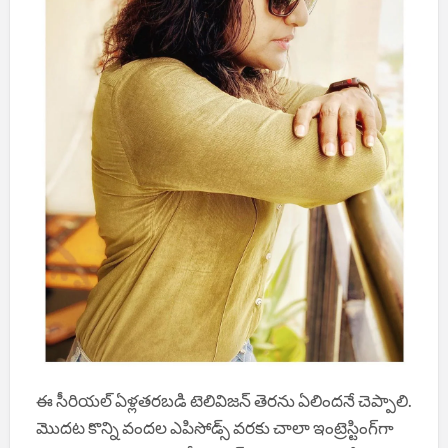
ఈ సీరియల్ ఏళ్లతరబడి టెలివిజన్ తెరను ఏలిందనే చెప్పాలి.
మొదట కొన్ని వందల ఎపిసోడ్స్ వరకు చాలా ఇంట్రెస్టింగ్‌గా