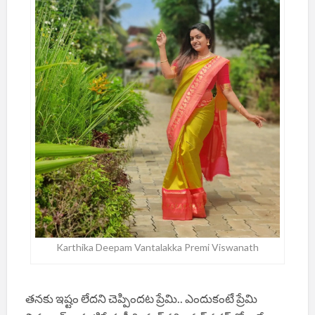
Karthika Deepam Vantalakka Premi Viswanath
తనకు ఇష్టం లేదని చెప్పిందట ప్రేమి.. ఎందుకంటే ప్రేమి