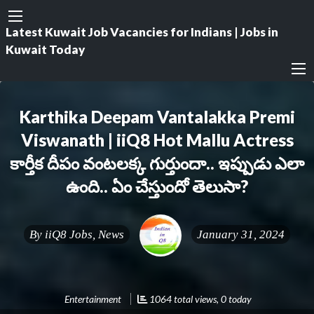
Latest Kuwait Job Vacancies for Indians | Jobs in
Kuwait Today
Karthika Deepam Vantalakka Premi
Viswanath | iiQ8 Hot Mallu Actress
కార్తీక దీపం వంటలక్క గుర్తుందా.. ఇప్పుడు ఎలా
ఉంది.. ఏం చేస్తుందో తెలుసా?
By
iiQ8 Jobs, News
January 31, 2024
Entertainment
1064 total views, 0 today