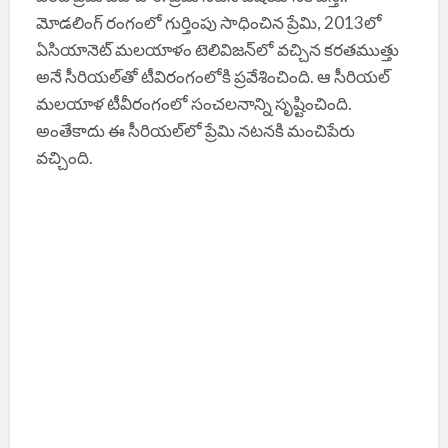
మోడలింగ్ రంగంలో గుర్తింపు సాధించిన ప్రేమి, 2013లో
ఏసియానెట్ మలయాళం టెలివిజన్‌లో వచ్చిన కరతముత్తు
అనే సీరియల్‌తో టీవిరంగంలోకి ప్రవేశించింది. ఆ సీరియల్
మలయాళ టీవీరంగంలో సంచలనాన్ని సృష్టించింది.
అంతేకాదు ఈ సీరియల్‌లో ప్రేమి నటనకి మంచిపేరు
వచ్చింది.