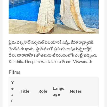
ప్రేమి విశ్వనాథ్ పర్సనల్ విషయానికి వస్తే.. కేరళ రాష్ట్రానికి
చెందిన ఈ భామ.. స్టార్ మాలో ప్రసారం అవుతున్న కార్తీక
దీపం ధారావాహికతో తెలుగు టీవిరంగంలోకి ఎంట్రీ ఇచ్చింది.
Karthika Deepam Vantalakka Premi Viswanath
Films
Y
e
Langu
Title
Role
Notes
a
age
r