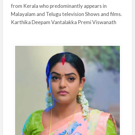
from Kerala who predominantly appears in
Malayalam and Telugu television Shows and films.
Karthika Deepam Vantalakka Premi Viswanath