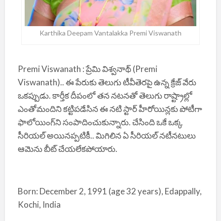
Karthika Deepam Vantalakka Premi Viswanath
Premi Viswanath : ప్రేమి విశ్వ‌నాథ్ (Premi
Viswanath).. ఈ పేరుకు తెలుగు టీవీతెర‌పై ఉన్న క్రేజ్ వేరు
ఒకప్పుడు. కార్తీక దీపంలో త‌న న‌ట‌న‌తో తెలుగు రాష్ట్రాల్లో
ఎంతోమందిని క‌ట్టిప‌డేసిన ఈ న‌టి స్టార్ హీరోయిన్ల‌కు పోటీగా
ఫాలోయింగ్‌ని సంపాదించుకున్నారు. చేసింది ఒకే ఒక్క
సీరియ‌ల్ అయిన‌ప్ప‌టికీ.. మిగిలిన ఏ సీరియ‌ల్ న‌టీన‌టులు
ఆమెను బీట్ చేయ‌లేక‌పోయారు.
Born: December 2, 1991 (age 32 years), Edappally,
Kochi, India