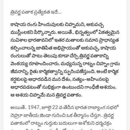
త్రివర్ణ పతాక ప్రత్యేకత ఇదే…
కాషాయ రంగు హిందువులకు చిహ్నమని, ఆకుపచ్చ
ముస్లీంలకని పేర్కొన్నారు. అయితే.. భిన్నత్వంలో ఏకత్వమైన
సువిశాల భారతావనిలో ఇతర మతాలకు సమాన ప్రాధాన్యత
కల్పించాలన్న జాతిపిత అభిప్రాయంతో ఆకుపచ్చ, కాషాయ
రంగులుతో పాటు తెలుపు కూడా చేర్చి త్రివర్ణ పతాకాన్ని
వెంకయ్య రూపొందించారు. మధ్యనున్న రాట్నం చిహ్నం గ్రామ
జీవనాన్ని, రైతు కార్మికత్వాన్ని స్ఫురింపజేస్తుంది. అంటే కార్మిక
కర్షకులపై ఆధారపడిన మన దేశం, సత్యం-అహింసలపై
ఆధారపడటంతో సుభిక్షంగా ఉంటుందని గాంధీజీ ఆశయం.
ఆ ఆశయ చిహ్నమే మన త్రివర్ణ పతాకం.
అయితే.. 1947, జూలై 22 వ తేదీన భారత రాజ్యాంగ సభలో
నెహ్రూ జాతీయ జెండా గురించి ఒక తీర్మానం చేస్తూ.. త్రివర్ణ
పతాకంలో రాట్నం గుర్తుకు బదులుగా అశోకుని ధర్మచక్రం