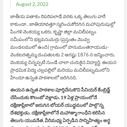
August 2, 2022
జాతీయ పతాకం రెపరెపలాడే వరకు ఒక్క తెలుగు వారే
కాకుండా.. జాతియావత్తూ స్మరించుకోదగిన మహాపురుషుల్లో
పింగళి వెంకయ్య ఒకరు. కృష్ణా జిల్లా మచిలీపట్నం
సమీపంలోని భట్లపెనుమర్రు (ప్రస్తుతం మొవ్వ
మండలములో ఉంది) గ్రామంలో హనుమంతరాయుడు-
వెంకటరత్నమ్మ దంపతులకు 2 ఆగష్టు 1876 న జన్మించారు.
వెంకయ్య చిన్నప్పటి నుండే చాలా చురుకైన విద్యార్ధి. ఈయన
ప్రాధమిక విద్య చల్లపల్లిలో మరియు మచిలీపట్నములోని
హిందూ ఉన్నత పాఠశాలలో జరిగినది.
ఈయన ఉన్నత పాఠశాల పూర్తిచేసుకొని సీనియర్ కేంబ్రిడ్జ్
చేసేందుకు కొలంబో వెళ్లాడు. 19 ఏళ్ల ప్రాయంలోనే
దక్షిణాఫ్రికాలో జరుగిన బోయర్ యుద్ధములో పాల్గొన్న
దేశభక్తుడు. దక్షిణాఫ్రికాలోనే మహాత్మా గాంధీని కలిసిన
తెలుగు యువనేత. వీరిమధ్య ఏర్పడిన సాన్నిహిత్యం అర్ధ