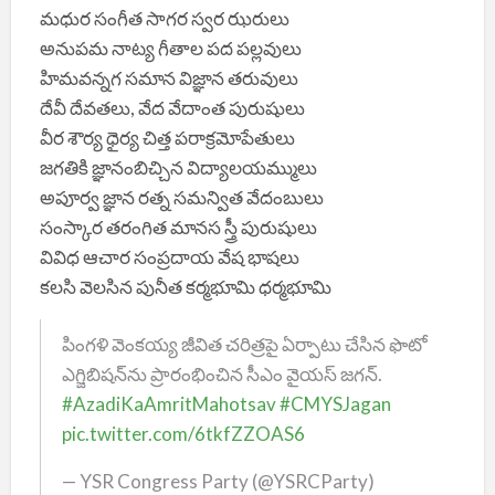
మధుర సంగీత సాగర స్వర ఝరులు
అనుపమ నాట్య గీతాల పద పల్లవులు
హిమవన్నగ సమాన విజ్ఞాన తరువులు
దేవీ దేవతలు, వేద వేదాంత పురుషులు
వీర శౌర్య ధైర్య చిత్త పరాక్రమోపేతులు
జగతికి జ్ఞానంబిచ్చిన విద్యాలయమ్ములు
అపూర్వ జ్ఞాన రత్న సమన్విత వేదంబులు
సంస్కార తరంగిత మానస స్త్రీ పురుషులు
వివిధ ఆచార సంప్రదాయ వేష భాషలు
కలసి వెలసిన పునీత కర్మభూమి ధర్మభూమి
పింగళి వెంకయ్య జీవిత చరిత్రపై ఏర్పాటు చేసిన ఫొటో
ఎగ్జిబిషన్‌ను ప్రారంభించిన సీఎం వైయస్ జగన్.
#AzadiKaAmritMahotsav
#CMYSJagan
pic.twitter.com/6tkfZZOAS6
— YSR Congress Party (@YSRCParty)