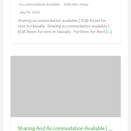
m
Accommodation Available
iiQ8 Jobs, News
m
July 30, 2026
o
Sharing accommodation available | iiQ8 Room for
d
rent in Hawally Sharing accommodation available |
iiQ8 Room for rent in Hawally Partition for Rent
[…]
a
t
i
o
S
n
h
a
a
v
r
a
i
i
n
l
g
a
A
b
n
l
d
e
Sharing And Accommodation Available | iiQ8 Spacious Room Available for Rent – Salmiya