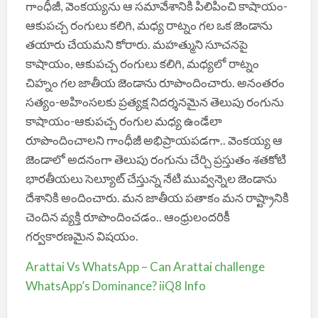
గాంధీజీ, వెంకయ్యను ఆ సమావేశానికి పిలిపించి కాషాయం-
ఆకుపచ్చ రంగులు కలిగి, మధ్య రాట్నం గల ఒక జెండాను
తయారు చేయమని కోరారు. మహత్ముని సూచనపై
కాషాయం, ఆకుపచ్చ రంగులు కలిగి, మధ్యలో రాట్నం
చిహ్నం గల జాతీయ జెండాను రూపొందించారు. అనంతరం
సత్యం-అహింసలకు ప్రత్యక్ష నిదర్శనమైన తెలుపు రంగును
కాషాయం-ఆకుపచ్చ రంగుల మధ్య ఉండేలా
రూపొందించాలని గాంధీజీ అభిప్రాయపడగా.. వెంకయ్య ఆ
జెండాలో అదనంగా తెలుపు రంగును చేర్చి ప్రస్తుతం శతకోటి
భారతీయలు సెల్యూట్ చేస్తున్న నేటి మువ్వన్నెల జెండాను
దేశానికి అందించారు. మన జాతీయ పతాకం మన రాష్ట్రానికి
చెందిన వ్యక్తి రూపొందించడం.. ఆంధ్రులందరికీ
గర్వకారణమైన విషయం.
Arattai Vs WhatsApp – Can Arattai challenge
WhatsApp’s Dominance? iiQ8 Info