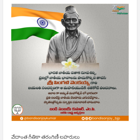
వేదాంత గీతికా తరంగిణీ లహరులు