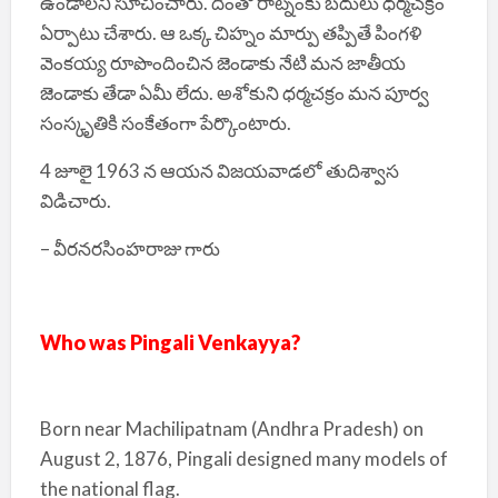
ఉండాలని సూచించారు. దీంతో రాట్నంకు బదులు ధర్మచక్రం
ఏర్పాటు చేశారు. ఆ ఒక్క చిహ్నం మార్పు తప్పితే పింగళి
వెంకయ్య రూపొందించిన జెండాకు నేటి మన జాతీయ
జెండాకు తేడా ఏమీ లేదు. అశోకుని ధర్మచక్రం మన పూర్వ
సంస్కృతికి సంకేతంగా పేర్కొంటారు.
4 జూలై 1963 న ఆయన విజయవాడలో తుదిశ్వాస
విడిచారు.
– వీరనరసింహరాజు గారు
Who was Pingali Venkayya?
Born near Machilipatnam (Andhra Pradesh) on
August 2, 1876, Pingali designed many models of
the national flag.