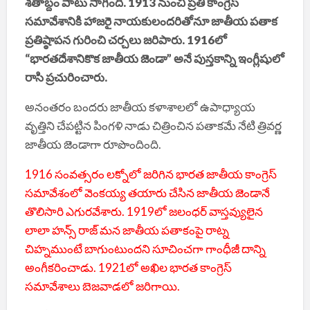
శతాబ్దం పాటు సాగింది. 1913 నుంచి ప్రతి కాంగ్రెస్
సమావేశానికి హాజరై నాయకులందరితోనూ జాతీయ పతాక
ప్రతిష్ఠాపన గురించి చర్చలు జరిపారు. 1916లో
“భారతదేశానికొక జాతీయ జెండా” అనే పుస్తకాన్ని ఇంగ్లీషులో
రాసి ప్రచురించారు.
అనంతరం బందరు జాతీయ కళాశాలలో ఉపాధ్యాయ
వృత్తిని చేపట్టిన పింగళి నాడు చిత్రించిన పతాకమే నేటి త్రివర్ణ
జాతీయ జెండాగా రూపొందింది.
1916 సంవత్సరం లక్నోలో జరిగిన భారత జాతీయ కాంగ్రెస్
సమావేశంలో వెంకయ్య తయారు చేసిన జాతీయ జెండానే
తొలిసారి ఎగురవేశారు. 1919లో జలంధర్ వాస్తవ్యులైన
లాలా హన్స్ రాజ్ మన జాతీయ పతాకంపై రాట్న
చిహ్నముంటే బాగుంటుందని సూచించగా గాంధీజీ దాన్ని
అంగీకరించాడు. 1921లో అఖిల భారత కాంగ్రెస్
సమావేశాలు బెజవాడలో జరిగాయి.