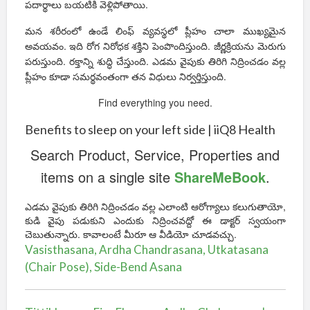
పదార్థాలు బయటికి వెళ్లిపోతాయి.
మన శరీరంలో ఉండే లింఫ్ వ్యవస్థలో ప్లీహం చాలా ముఖ్యమైన
అవయవం. ఇది రోగ నిరోధక శక్తిని పెంపొందిస్తుంది. జీర్ణక్రియను మెరుగు
పరుస్తుంది. రక్తాన్ని శుద్ధి చేస్తుంది. ఎడమ వైపుకు తిరిగి నిద్రించడం వల్ల
ప్లీహం కూడా సమర్థవంతంగా తన విధులు నిర్వర్తిస్తుంది.
Find everything you need.
Benefits to sleep on your left side | iiQ8 Health
Search Product, Service, Properties and
items on a single site
ShareMeBook
.
ఎడమ వైపుకు తిరిగి నిద్రించడం వల్ల ఎలాంటి ఆరోగ్యాలు కలుగుతాయో,
కుడి వైపు పడుకుని ఎందుకు నిద్రించవద్దో ఈ డాక్టర్ స్వయంగా
చెబుతున్నారు. కావాలంటే మీరూ ఆ వీడియో చూడవచ్చు.
Vasisthasana, Ardha Chandrasana, Utkatasana
(Chair Pose), Side-Bend Asana