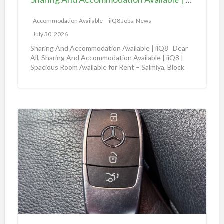
A
|
c
Accommodation Available
iiQ8 Jobs, News
i
c
i
July 30, 2026
o
Q
Sharing And Accommodation Available | iiQ8 Dear
m
All, Sharing And Accommodation Available | iiQ8 |
8
Spacious Room Available for Rent – Salmiya, Block
m
R
10
[…]
o
o
d
o
a
m
A
t
f
m
i
o
a
o
r
z
n
r
o
A
e
n
v
n
a
a
t
u
i
i
t
l
n