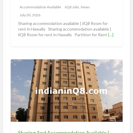
m
Accommodation Available
iiQ8 Jobs, News
m
July 30, 2026
o
Sharing accommodation available | iiQ8 Room for
d
rent in Hawally Sharing accommodation available |
iiQ8 Room for rent in Hawally Partition for Rent
[…]
a
t
i
o
S
n
h
a
a
v
r
a
i
i
n
l
g
a
A
b
n
l
d
e
Sharing And Accommodation Available | iiQ8 Spacious Room Available for Rent – Salmiya