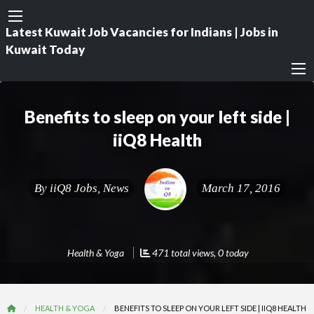
Latest Kuwait Job Vacancies for Indians | Jobs in
Kuwait Today
Benefits to sleep on your left side |
iiQ8 Health
By
iiQ8 Jobs, News
March 17, 2016
Health & Yoga
471 total views, 0 today
HEALTH & YOGA
BENEFITS TO SLEEP ON YOUR LEFT SIDE | IIQ8 HEALTH