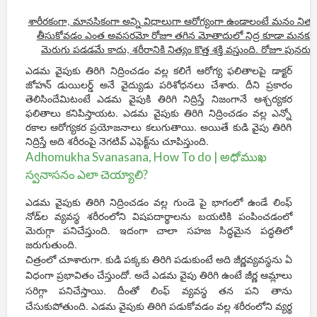
శారీరకంగా, మానసికంగా అన్ని విధాలుగా ఆరోగ్యంగా ఉండాలంటే మనం నిత్య
తీసుకోవడం ఎంత అవసరమో రోజూ తగిన మోతాదులో నిద్ర కూడా మనకు అం
మెరుగు పడడమే కాదు, శరీరానికి నిత్యం కొత్త శక్తి వస్తుంది. రోజూ పున
ఉల్లాసం కూడా కలుగుతుంది. అయితే నిద్రించే సమయంలో ఒక్కొక్కరు ఒక్కో వ
ఎడమ వైపుకు తిరిగి నిద్రించడం వల్ల కలిగే ఆరోగ్య ఫలితాలపై డాక్టర్
మరికొందరు బోర్లా, ఇంకొందరు కుడికి, మరికొందరు ఎడమకు… ఇలా రకరకాల
జోహన్ డుయిలర్డ్ అనే వైద్యుడు పరిశోధనలు చేశారు. దీని ప్రకారం
ఎవరైనా ఎడమ వైపుకు తిరిగి పడుకుంటేనే మంచిదట. దీని వల్ల ఆశించ
తెలిసిందేమిటంటే ఎడమ వైపుకి తిరిగి నిద్రిస్తే నిజంగానే ఆశ్చర్యకర
కలుగుతాయట. వాటి గురించి ఇప్పుడు తెలుస
ఫలితాలు కనిపిస్తాయట. ఎడమ వైపుకు తిరిగి నిద్రించడం వల్ల ఎన్నో
రకాల ఆరోగ్యకర ప్రయోజనాలు కలుగుతాయి. అయితే కుడి వైపు తిరిగి
నిద్రిస్తే అది శరీరంపై నెగటివ్ ఎఫెక్ట్‌ను చూపిస్తుంది.
Adhomukha Svanasana, How To do | అధోముఖ
స్వనాసనం ఎలా చెయ్యాలి?
ఎడమ వైపుకు తిరిగి నిద్రించడం వల్ల గుండె పై భాగంలో ఉండే లింఫ్
నోడ్‌ల వ్యవస్థ శరీరంలోని విషపదార్థాలను బయటికి పంపించడంలో
మెరుగ్గా పనిచేస్తుంది. ఇదంగా చాలా సహజ సిద్ధమైన పద్ధతిలో
జరుగుతుంది.
చిత్రంలో చూశారుగా. కుడి పక్కకు తిరిగి పడుకుంటే అది జీర్ణవ్యవస్థను ఏ
విధంగా ప్రభావితం చేస్తుందో. అదే ఎడమ వైపు తిరిగి ఉంటే జీర్ణ ఆమ్లాలు
సరిగ్గా పనిచేస్తాయి. దీంతో లింఫ్ వ్యవస్థ తన పని తాను
చేసుకుపోతుంది. ఎడమ వైపుకు తిరిగి పడుకోవడం వల్ల శరీరంలోని వ్యర్థ