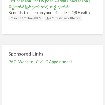
Tittibhasana Fire Fly pose, Ardha Chakrasana |
తిట్టిభాసన (ఫైర్ ఫ్లై భంగిమ), అర్ధ చక్రాసనం
Benefits to sleep on your left side | iiQ8 Health
March 17, 2016 6:43 PM
471 total views, 0 today
Sponsored Links
PACI Website - Civil ID Appointment