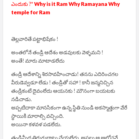
ఎందుకు ?*
Why is it Ram Why Ramayana Why
temple for Ram
తెల్లవారితే పట్టాభిషేకం !
అంతలోనే తండ్రి ఆదేశం అడవులకు వెళ్ళమని !
అంతే! మారు మాటాడలేదు
తండ్రి ఆదేశాన్ని శిరసావహించాడు! తనను ఎదిరించగల
వీరుడెవ్వడూ లేడు ! తండ్రితో సహా ! కానీ జన్మనిచ్చిన
తండ్రికంటే దైవంలేదు ఆయనకు ! మౌనంగా బయటకు
నడిచాడు.
అప్పటిదాకా మానసికంగా ఉన్న స్థితి నుండి అకస్మాత్తుగా వేరే
స్థాయికి మారాల్సి వచ్చింది.
అయినా కళవళ పడలేదు.
తండ్రిమీద తిరుగుబాటు చేయలేదు. అసలు ఆ ఆలోచనే