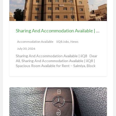
n
l
g
a
A
b
n
l
d
e
Sharing And Accommodation Available | iiQ8 Spacious Room Available for Rent – Salmiya
A
|
c
Accommodation Available
iiQ8 Jobs, News
i
c
i
July 30, 2026
o
Q
Sharing And Accommodation Available | iiQ8 Dear
m
All, Sharing And Accommodation Available | iiQ8 |
8
Spacious Room Available for Rent – Salmiya, Block
m
R
10
[…]
o
o
d
o
a
m
A
t
f
m
i
o
a
o
r
z
n
r