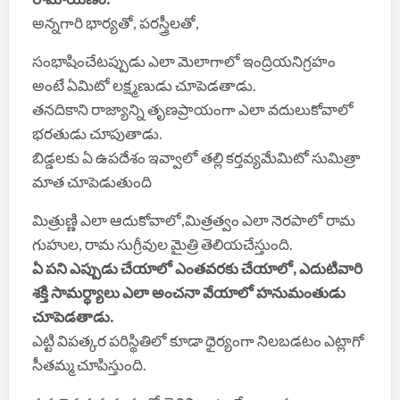
అన్నగారి భార్యతో, పరస్త్రీలతో,
సంభాషించేటప్పుడు ఎలా మెలాగాలో ఇంద్రియనిగ్రహం
అంటే ఏమిటో లక్ష్మణుడు చూపెడతాడు.
తనదికాని రాజ్యాన్ని తృణప్రాయంగా ఎలా వదులుకోవాలో
భరతుడు చూపుతాడు.
బిడ్డలకు ఏ ఉపదేశం ఇవ్వాలో తల్లి కర్తవ్యమేమిటో సుమిత్రా
మాత చూపెడుతుంది
మిత్రుణ్ణి ఎలా ఆదుకోవాలో,మిత్రత్వం ఎలా నెరపాలో రామ
గుహుల, రామ సుగ్రీవుల మైత్రి తెలియచేస్తుంది.
ఏ పని ఎప్పుడు చేయాలో ఎంతవరకు చేయాలో, ఎదుటివారి
శక్తి సామర్ధ్యాలు ఎలా అంచనా వేయాలో హనుమంతుడు
చూపెడతాడు.
ఎట్టి విపత్కర పరిస్థితిలో కూడా ధైర్యంగా నిలబడటం ఎట్లాగో
సీతమ్మ చూపిస్తుంది.