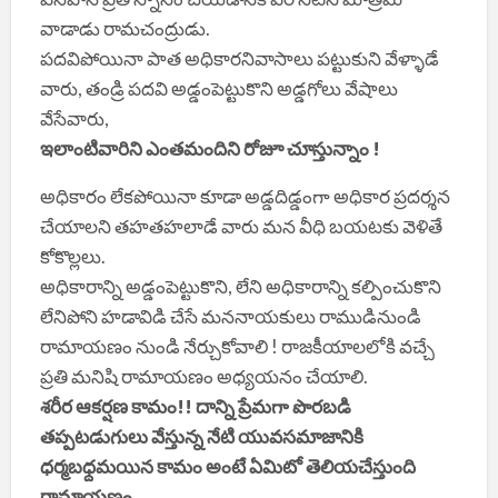
వాడాడు రామచంద్రుడు.
పదవిపోయినా పాత అధికారనివాసాలు పట్టుకుని వేళ్ళాడే
వారు, తండ్రి పదవి అడ్డంపెట్టుకొని అడ్డగోలు వేషాలు
వేసేవారు,
ఇలాంటివారిని ఎంతమందిని రోజూ చూస్తున్నాం !
అధికారం లేకపోయినా కూడా అడ్డదిడ్డంగా అధికార ప్రదర్శన
చేయాలని తహతహలాడే వారు మన వీధి బయటకు వెళితే
కోకొల్లలు.
అధికారాన్ని అడ్డంపెట్టుకొని, లేని అధికారాన్ని కల్పించుకొని
లేనిపోని హడావిడి చేసే మననాయకులు రాముడినుండి
రామాయణం నుండి నేర్చుకోవాలి ! రాజకీయాలలోకి వచ్చే
ప్రతి మనిషి రామాయణం అధ్యయనం చేయాలి.
శరీర ఆకర్షణ కామం!! దాన్ని ప్రేమగా పొరబడి
తప్పటడుగులు వేస్తున్న నేటి యువసమాజానికి
ధర్మబధ్దమయిన కామం అంటే ఏమిటో తెలియచేస్తుంది
రామాయణం.