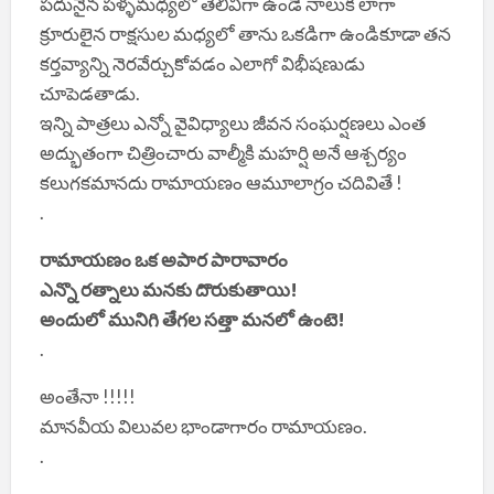
పదునైన పళ్ళమధ్యలో తెలివిగా ఉండే నాలుక లాగా
క్రూరులైన రాక్షసుల మధ్యలో తాను ఒకడిగా ఉండికూడా తన
కర్తవ్యాన్ని నెరవేర్చుకోవడం ఎలాగో విభీషణుడు
చూపెడతాడు.
ఇన్ని పాత్రలు ఎన్నో వైవిధ్యాలు జీవన సంఘర్షణలు ఎంత
అద్భుతంగా చిత్రించారు వాల్మీకి మహర్షి అనే ఆశ్చర్యం
కలుగకమానదు రామాయణం ఆమూలాగ్రం చదివితే !
.
రామాయణం ఒక అపార పారావారం
ఎన్నొ రత్నాలు మనకు దొరుకుతాయి!
అందులో మునిగి తేగల సత్తా మనలో ఉంటె!
.
అంతేనా !!!!!
మానవీయ విలువల భాండాగారం రామాయణం.
.