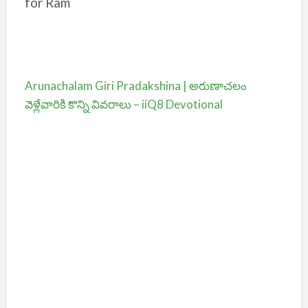
for Ram
Arunachalam Giri Pradakshina | అరుణాచలం
వెళ్లేవారికి కొన్ని వివరాలు – iiQ8 Devotional