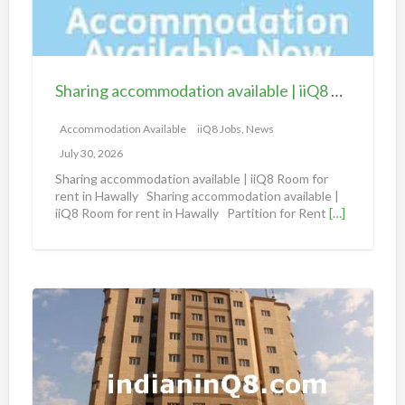
g
a
c
c
Sharing accommodation available | iiQ8 Room for rent in Hawally
o
m
Accommodation Available
iiQ8 Jobs, News
m
July 30, 2026
o
Sharing accommodation available | iiQ8 Room for
d
rent in Hawally Sharing accommodation available |
iiQ8 Room for rent in Hawally Partition for Rent
[…]
a
t
i
o
S
n
h
a
a
v
r
a
i
i