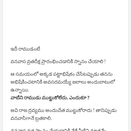
ఇదీ రాముడంటే
వనవాస వ్రతదీక్ష ప్రారంభించడానికి స్నానం చేయాలి !
ఆ సమయంలో అక్కడ పట్టాభిషేకం చేసేటప్పుడు తనను
అభిషేకించటానికి అవసరమయ్యే జలాలు అందుబాటులో
ఉన్నాయి.
వాటిని రాముడు ముట్టుకోలేదు. ఎందుకూ ?
అవి రాజ ద్రవ్యము అందుచేత ముట్టుకోరాదు ! తానిప్పుడు
వనవాసిగానే బ్రతకాలి.
వనవాస వ్రత స్నానం చేయడానికి వేరే నీటిని మాత్రమే