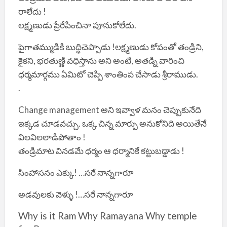
రాలేదు !
లక్ష్మణుడు ప్రేరేపించినా పూనుకోలేదు.
పైగాతమ్ముడికి బుద్ధిచెప్పాడు !లక్ష్మణుడు కోపంతో తండ్రిని,
కైకని, భరతుణ్ణి వధిస్తాను అని అంటే, అతడ్ని వారించి
ధర్మమార్గము ఏమిటో చెప్పి శాంతింప చేసాడు శ్రీరాముడు.
.
Change management అని ఇవ్వాళ మనం చెప్పుకునేది
ఇక్కడ చూడవచ్చు. ఒక్క చిన్న మార్పు అనుకోనిది అయితేనే
విలవిలలాడిపోతాం !
తండ్రిమాట వినడమే ధర్మం ఆ ధర్మానికే కట్టుబడ్డాడు !
సింహాసనం ఎక్కు! …సరే నాన్నగారూ
అడవులకు వెళ్ళు !…సరే నాన్నగారూ
Why is it Ram Why Ramayana Why temple