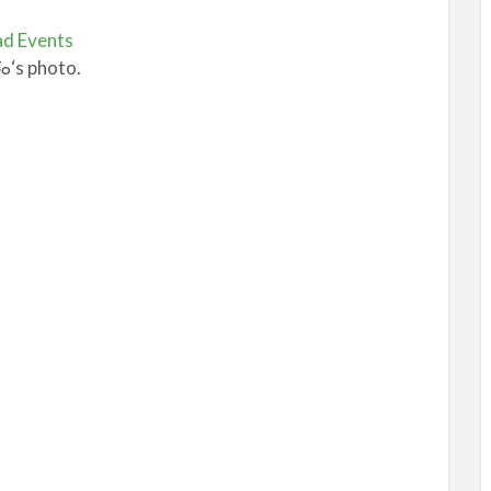
ad Events
‘s photo.
రం