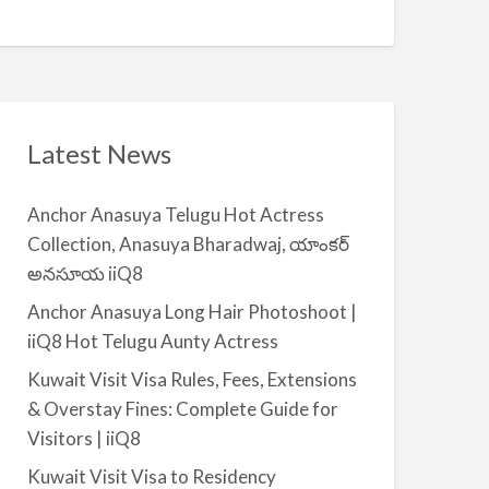
Q
A
n
8
v
t
a
|
i
i
l
i
a
Latest News
Q
b
8
l
Anchor Anasuya Telugu Hot Actress
e
Collection, Anasuya Bharadwaj, యాంకర్
f
అనసూయ iiQ8
o
r
Anchor Anasuya Long Hair Photoshoot |
R
iiQ8 Hot Telugu Aunty Actress
e
Kuwait Visit Visa Rules, Fees, Extensions
n
& Overstay Fines: Complete Guide for
t
Visitors | iiQ8
–
S
Kuwait Visit Visa to Residency