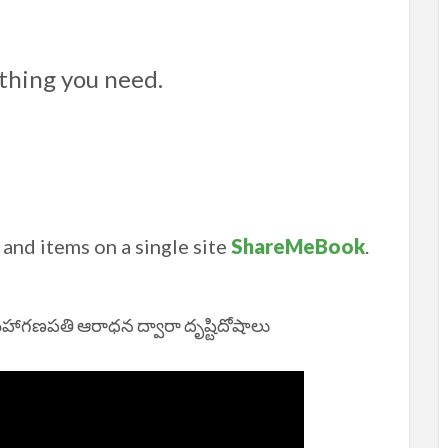
thing you need.
and items on a single site
ShareMeBook
.
గణపతి ఆరాధన ద్వారా దృష్టిదోషాలు