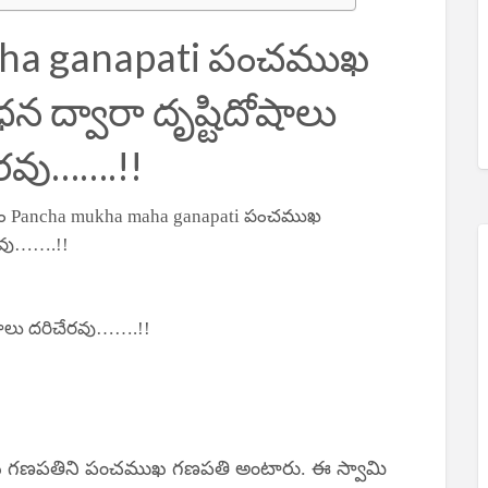
ha ganapati పంచముఖ
ద్వారా దృష్టిదోషాలు
రవు…….!!
రం Pancha mukha maha ganapati పంచముఖ
రవు…….!!
ాలు దరిచేరవు…….!!
 గణపతిని పంచముఖ గణపతి అంటారు. ఈ స్వామి