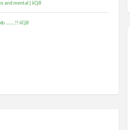
s and mental | iiQ8
కు ……..!! iiQ8