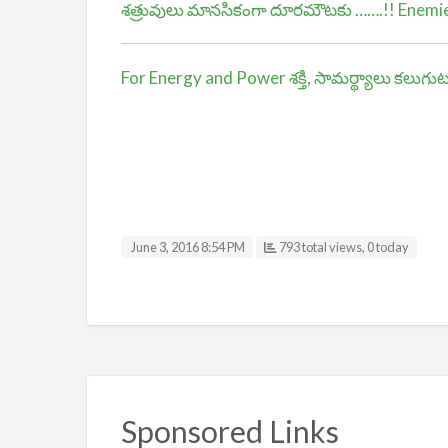
శత్రువులు మానసికంగా దూరమౌటకు …….!! Enemie
For Energy and Power శక్తి, సామర్థ్యాలు కలుగుట
June 3, 2016 8:54 PM
793 total views, 0 today
Sponsored Links