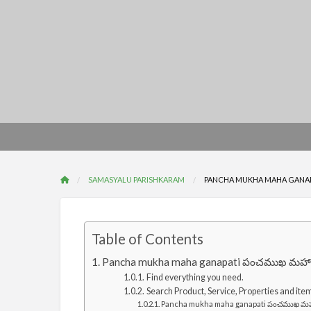
SAMASYALU PARISHKARAM
PANCHA MUKHA MAHA GANAPATI 
Table of Contents
Pancha mukha maha ganapati పంచముఖ మహాగణప
Find everything you need.
Search Product, Service, Properties and ite
Pancha mukha maha ganapati పంచముఖ మహాగణ