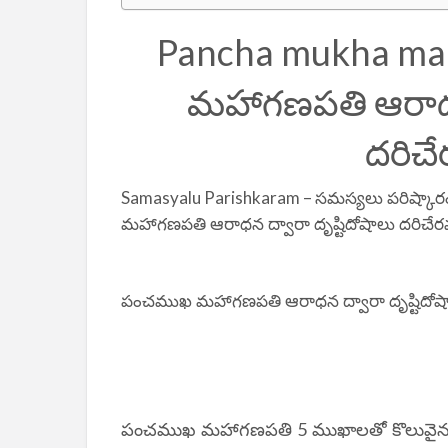
Pancha mukha ma
మహాగణపతి ఆరాధన 
దరిచే
Samasyalu Parishkaram –
సమస్యలు పరిష్కా
మహాగణపతి ఆరాధన ద్వారా దృష్టిదోషాలు దరిచే
పంచముఖ మహాగణపతి ఆరాధన ద్వారా దృష్టిదోష
5
పంచముఖ మహాగణపతి
ముఖాలతో కొలువైన