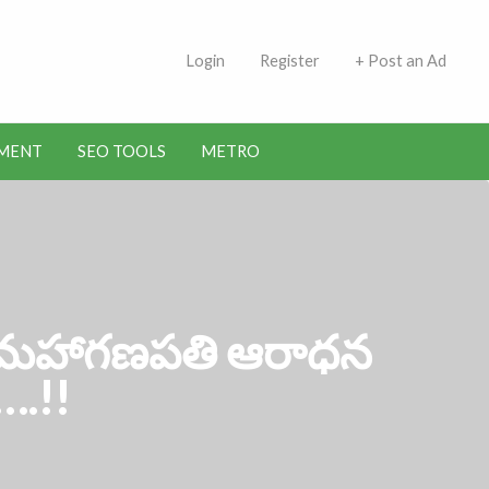
 Indians | Jobs in Kuwait
Login
Register
+ Post an Ad
MENT
SEO TOOLS
METRO
 మహాగణపతి ఆరాధన
….!!