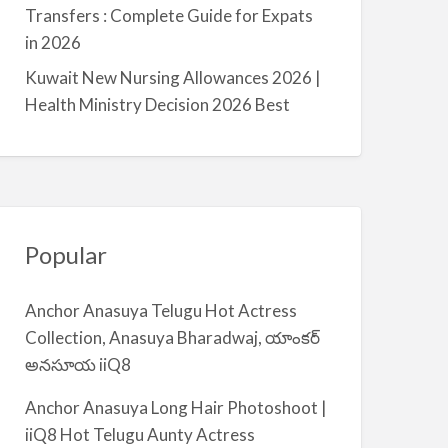
a
Transfers : Complete Guide for Expats
l
in 2026
m
Kuwait New Nursing Allowances 2026 |
i
Health Ministry Decision 2026 Best
y
a
Popular
Anchor Anasuya Telugu Hot Actress
Collection, Anasuya Bharadwaj, యాంకర్
అనసూయ iiQ8
Anchor Anasuya Long Hair Photoshoot |
iiQ8 Hot Telugu Aunty Actress