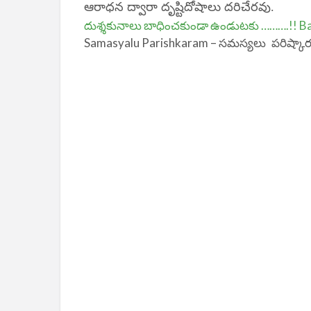
ఆరాధన ద్వారా దృష్టిదోషాలు దరిచేరవు.
దుశ్శకునాలు బాధించకుండా ఉండుటకు ……….!! B
Samasyalu Parishkaram –
సమస్యలు పరిష్కా