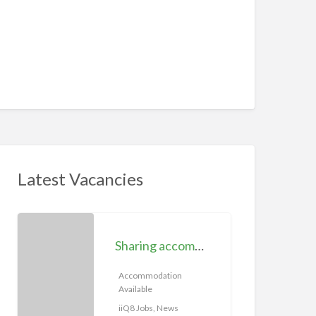
Latest Vacancies
S
h
Sharing accommodation available | iiQ8 Room for rent in Hawally
a
r
Accommodation
Available
i
n
iiQ8 Jobs, News