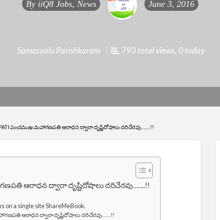
By
iiQ8 Jobs, News
June 3, 2016
Samasyalu Parishkaram
793 total views, 0 today
పంచముఖ మహాగణపతి ఆరాధన ద్వారా దృష్టిదోషాలు దరిచేరవు…….!!
తి ఆరాధన ద్వారా దృష్టిదోషాలు దరిచేరవు…….!!
ms on a single site ShareMeBook.
పతి ఆరాధన ద్వారా దృష్టిదోషాలు దరిచేరవు…….!!