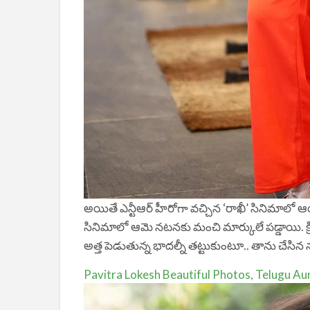
అయితే ఎన్టీఆర్ హీరోగా వచ్చిన ‘రాఖీ’ సినిమాలో ఆ
సినిమాలో ఆమె నటనకు మంచి మార్కులే పడ్డాయి. క్రియ
అత్త పెడుతున్న భాదల్నీ తట్టుకుంటూ.. తాను చేసిన
Pavitra Lokesh Beautiful Photos, Telugu Aunt