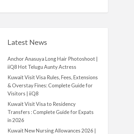
Q
A
n
8
v
t
a
|
i
i
l
i
a
Latest News
Q
b
8
l
Anchor Anasuya Long Hair Photoshoot |
e
iiQ8 Hot Telugu Aunty Actress
f
o
Kuwait Visit Visa Rules, Fees, Extensions
r
& Overstay Fines: Complete Guide for
R
Visitors | iiQ8
e
Kuwait Visit Visa to Residency
n
Transfers : Complete Guide for Expats
t
in 2026
–
S
Kuwait New Nursing Allowances 2026 |