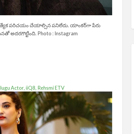
్యేక పరిచయం చేయాల్సిన పనిలేదు. యాంకర్‌గా పేరు
నటనతో అదరగొట్టింది. Photo : Instagram
ugu Actor, iiQ8, Rehsmi ETV