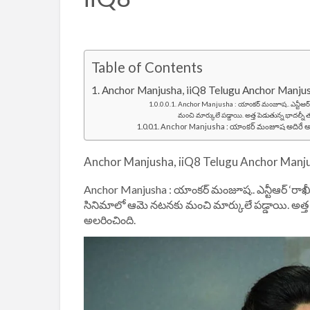
Table of Contents
Anchor Manjusha, iiQ8 Telugu Anchor Manjus
Anchor Manjusha : యాంకర్ మంజూష.. ఎన్టీఆర్ 
మంచి మార్కులే పడ్డాయి. అత్త పెడుతున్న భాదల్నీ త
Anchor Manjusha : యాంకర్ మంజూష అదిరే అందాలు
Anchor Manjusha, iiQ8 Telugu Anchor Manj
Anchor Manjusha : యాంకర్ మంజూష.. ఎన్టీఆర్ ‘రాఖీ
సినిమాలో ఆమె నటనకు మంచి మార్కులే పడ్డాయి. అత్త పె
అలరించింది.