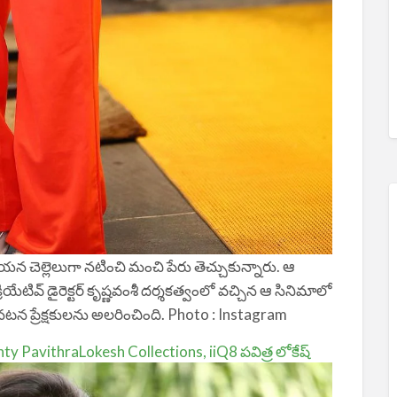
యన చెల్లెలుగా నటించి మంచి పేరు తెచ్చుకున్నారు. ఆ
ేటివ్ డైరెక్టర్ కృష్ణవంశీ దర్శకత్వంలో వచ్చిన ఆ సినిమాలో
 నటన ప్రేక్షకులను అలరించింది. Photo : Instagram
y PavithraLokesh Collections, iiQ8 పవిత్ర లోకేష్‌