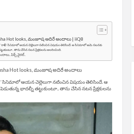
ha Hot looks, మంజూష అదిరే అందాలు | iiQ8
‘రాఖీ’ సినిమాలో ఆయన చెల్లెలుగా నటించిన విషయం తెలిసిందే. ఆ సినిమాలో ఆమె నటనకు
ట్టుకుంటూ.. తాను చేసిన నటన ప్రేక్షకులను అలరించింది.
.. పిక్స్ వైరల్..
usha Hot looks, మంజూష అదిరే అందాలు
’ సినిమాలో ఆయన చెల్లెలుగా నటించిన విషయం తెలిసిందే. ఆ
డుతున్న భాదల్నీ తట్టుకుంటూ.. తాను చేసిన నటన ప్రేక్షకులను