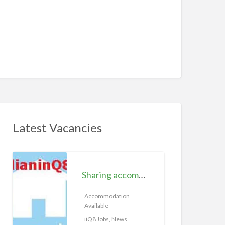
Latest Vacancies
S
h
Sharing accommodation available | iiQ8 Room for rent in Hawally
a
r
Accommodation
Available
i
n
iiQ8 Jobs, News