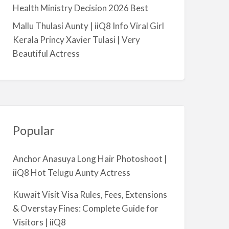
a
Health Ministry Decision 2026 Best
l
Mallu Thulasi Aunty | iiQ8 Info Viral Girl
m
Kerala Princy Xavier Tulasi | Very
i
Beautiful Actress
y
a
Popular
Anchor Anasuya Long Hair Photoshoot |
iiQ8 Hot Telugu Aunty Actress
Kuwait Visit Visa Rules, Fees, Extensions
& Overstay Fines: Complete Guide for
Visitors | iiQ8