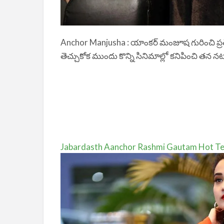
Anchor Manjusha : యాంకర్ మంజూష గురించి ప్రత
తెచ్చుకోక ముందు కొన్ని సినిమాల్లో కనిపించి తన 
Jabardasth Aanchor Rashmi Gautam Hot Tel