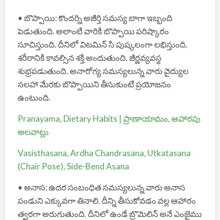
• బొప్పాయి: కొందర్ని అజీర్తి సమస్య బాగా ఇబ్బంది
పెడుతుంది. అలాంటి వారికి బొప్పాయి పరిష్కారం
సూచిస్తుంది. దీనిలో విటమిన్ సి పుష్కలంగా లభిస్తుంది.
శరీరానికి కావల్సిన శక్తి అందుతుంది. జీర్ణవ్యవస్థ
శుభ్రపడుతుంది. అనారోగ్య సమస్యలున్న వారు వైద్యుల
సలహా మేరకు బొప్పాయిని తీసుకుంటే ప్రయోజనం
ఉంటుంది.
Pranayama, Dietary Habits | ప్రాణాయామం, ఆహారపు
అలవాట్లు
Vasisthasana, Ardha Chandrasana, Utkatasana
(Chair Pose), Side-Bend Asana
• అనాస: ఉదర సంబంధిత సమస్యలున్న వారు అనాస
పండుని ఎక్కువగా తినాలి. దీన్ని తీసుకోవడం వల్ల ఆహారం
త్వరగా అరుగుతుంది. దీనిలో ఉండే బ్రొమెలిన్ అనే ఎంజైము