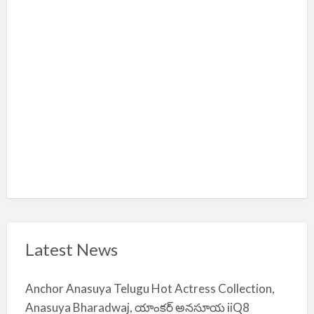
l
m
i
y
a
Latest News
Anchor Anasuya Telugu Hot Actress Collection,
Anasuya Bharadwaj, యాంకర్ అనసూయ iiQ8