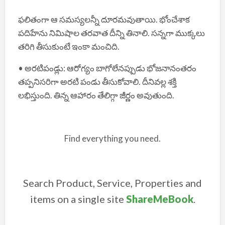
ఫలితంగా ఆ సమస్యలన్నీ దూరమవుతాయి. భోంచేశాక
పదిహేను నిమిషాల తరవాత దీన్ని తినాలి. సన్నగా ముక్కలు
తరిగి తీసుకుంటే ఇంకా మంచిది.
• అరటిపండ్లు: ఆరోగ్యం బాగోలేనప్పుడు భోజనానంతరం
తప్పనిసరిగా అరటి పండు తీసుకోవాలి. దీనివల్ల శక్తి
లభిస్తుంది. తిన్న ఆహారం తేలిగ్గా జీర్ణం అవుతుంది.
Find everything you need.
Search Product, Service, Properties and
items on a single site
ShareMeBook
.