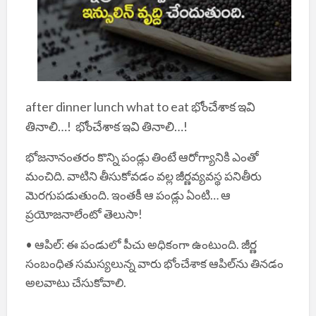
after dinner lunch what to eat భోంచేశాక ఇవి
తినాలి…! భోంచేశాక ఇవి తినాలి…!
భోజనానంతరం కొన్ని పండ్లు తింటే ఆరోగ్యానికి ఎంతో
మంచిది. వాటిని తీసుకోవడం వల్ల జీర్ణవ్యవస్థ పనితీరు
మెరగుపడుతుంది. ఇంతకీ ఆ పండ్లు ఏంటి… ఆ
ప్రయోజనాలేంటో తెలుసా!
• ఆపిల్: ఈ పండులో పీచు అధికంగా ఉంటుంది. జీర్ణ
సంబంధిత సమస్యలున్న వారు భోంచేశాక ఆపిల్‌ను తినడం
అలవాటు చేసుకోవాలి.