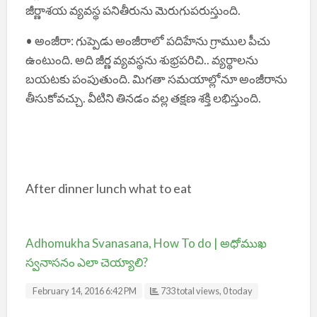
జీర్ణాశయ వ్యవస్థ పనితీరును మెరుగుపరుస్తుంది.
• అంజీరా: గుప్పెడు అంజీరాలో పదిహేను గ్రాముల పీచు
ఉంటుంది. అది జీర్ణ వ్యవస్థను శుభ్రపరిచి.. వ్యర్థాలను
బయటకు పంపుతుంది. మిగతా సమయాల్లోనూ అంజీరాను
తీసుకోవచ్చు. వీటిని తినడం వల్ల తక్షణ శక్తి లభిస్తుంది.
After dinner lunch what to eat
Adhomukha Svanasana, How To do | అధోముఖ
స్వనాసనం ఎలా చెయ్యాలి?
February 14, 2016 6:42 PM
733 total views, 0 today