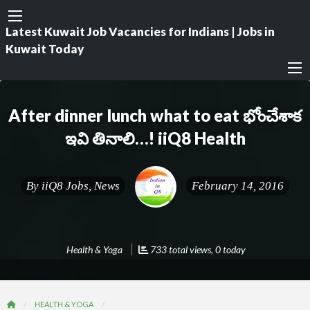
Latest Kuwait Job Vacancies for Indians | Jobs in
Kuwait Today
After dinner lunch what to eat భోంచేశాక
ఇవి తినాలి…! iiQ8 Health
By
iiQ8 Jobs, News
February 14, 2016
Health & Yoga
733 total views, 0 today
HEALTH & YOGA