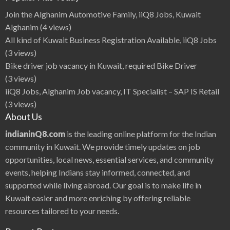
e
c
Join the Alghanim Automotive Family, iiQ8 Jobs, Kuwait
t
i
Alghanim
(4 views)
o
n
All kind of Kuwait Business Registration Available, iiQ8 Jobs
s
H
(3 views)
o
t
Bike driver job vacancy in Kuwait, required Bike Driver
A
n
(3 views)
a
s
iiQ8 Jobs, Alghanim Job vacancy, IT Specialist – SAP IS Retail
u
y
(3 views)
a
|
About Us
i
i
Q
indianinQ8.com
is the leading online platform for the Indian
8
E
community in Kuwait. We provide timely updates on job
n
t
opportunities, local news, essential services, and community
e
r
events, helping Indians stay informed, connected, and
t
a
i
supported while living abroad. Our goal is to make life in
n
m
Kuwait easier and more enriching by offering reliable
e
n
resources tailored to your needs.
t