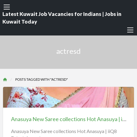
Latest Kuwait Job Vacancies for Indians | Jobs in
Kuwait Today
actresd
POSTS TAGGED WITH "ACTRESD"
Anasuya
New
Saree
Anasuya New Saree collections Hot Anasuya | iiQ8 Entertainment
collections
Hot
Anasuya New Saree collections Hot Anasuya | iiQ8