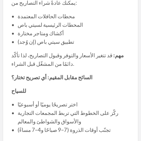
يمكنك عادةً شراء التصاريح من:
محطات الحافلات المعتمدة
المحطات الرئيسية لسيتي باص
أكشاك ومتاجر مختارة
تطبيق سيتي باص (إن وُجد)
مهم
:
قد تتغير الأسعار والتوفر وقبول التصاريح، لذا تأكّد
دائمًا من المشغّل قبل الشراء.
السائح مقابل المقيم: أي تصريح تختار؟
للسياح
اختر تصريحًا يوميًا أو أسبوعيًا
ركّز على الخطوط التي تربط المجمعات التجارية
والأسواق والشواطئ والمعالم
تجنّب أوقات الذروة (7–9 صباحًا و4–7 مساءً)