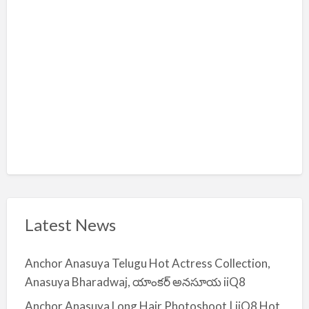
i
y
a
Latest News
Anchor Anasuya Telugu Hot Actress Collection,
Anasuya Bharadwaj, యాంకర్ అనసూయ iiQ8
Anchor Anasuya Long Hair Photoshoot | iiQ8 Hot