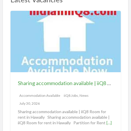
S
h
a
r
i
n
g
a
c
c
Sharing accommodation available | iiQ8 Room for rent in Hawally
o
m
Accommodation Available
iiQ8 Jobs, News
m
July 30, 2026
o
Sharing accommodation available | iiQ8 Room for
d
rent in Hawally Sharing accommodation available |
iiQ8 Room for rent in Hawally Partition for Rent
[…]
a